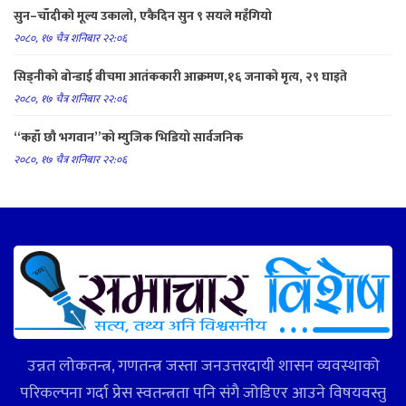
सुन–चाँदीको मूल्य उकालो, एकैदिन सुन ९ सयले महँगियो
२०८०, १७ चैत्र शनिबार २२:०६
सिड्नीको बोन्डाई बीचमा आतंककारी आक्रमण,१६ जनाको मृत्य, २९ घाइते
२०८०, १७ चैत्र शनिबार २२:०६
“कहाँ छौ भगवान”को म्युजिक भिडियो सार्वजनिक
२०८०, १७ चैत्र शनिबार २२:०६
उन्नत लोकतन्त्र, गणतन्त्र जस्ता जनउत्तरदायी शासन व्यवस्थाको
परिकल्पना गर्दा प्रेस स्वतन्त्रता पनि संगै जोडिएर आउने विषयवस्तु