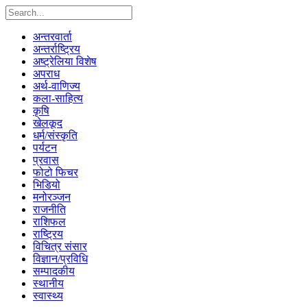
अन्तरवार्ता
अन्तर्राष्ट्रिय
अष्ट्रेलिया विशेष
अपराध
अर्थ-वाणिज्य
कला-साहित्य
कृषि
खेलकूद
धर्म/संस्कृति
पर्यटन
प्रवास
फोटो फिचर
भिडियो
मनोरञ्जन
राजनीति
राशिफल
राष्ट्रिय
विचित्र संसार
विज्ञान/प्रविधि
सम्पादकीय
स्थानीय
स्वास्थ्य