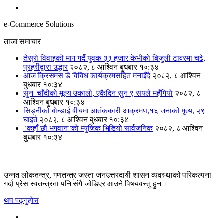
e-Commerce Solutions
ताजा समाचार
तेस्रो विवाहको माग गर्दै युवक ३३ हजार केभीको बिजुली टावरमा चढे,
प्रहरीद्वारा उद्धार
२०८२, ८ आश्विन बुधबार १०:३४
आज क्रिसमस डे विविध कार्यक्रमसहित मनाइँदै
२०८२, ८ आश्विन
बुधबार १०:३४
सुन–चाँदीको मूल्य उकालो, एकैदिन सुन ९ सयले महँगियो
२०८२, ८
आश्विन बुधबार १०:३४
सिड्नीको बोन्डाई बीचमा आतंककारी आक्रमण,१६ जनाको मृत्य, २९
घाइते
२०८२, ८ आश्विन बुधबार १०:३४
“कहाँ छौ भगवान”को म्युजिक भिडियो सार्वजनिक
२०८२, ८ आश्विन
बुधबार १०:३४
उन्नत लोकतन्त्र, गणतन्त्र जस्ता जनउत्तरदायी शासन व्यवस्थाको परिकल्पना
गर्दा प्रेस स्वतन्त्रता पनि संगै जोडिएर आउने विषयवस्तु हुन ।
थप पढ्नुहोस