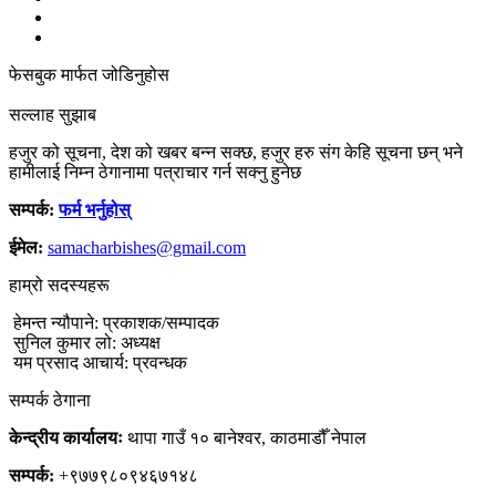
फेसबुक मार्फत जोडिनुहोस
सल्लाह सुझाब
हजुर को सूचना, देश को खबर बन्न सक्छ, हजुर हरु संग केहि सूचना छन् भने
हामीलाई निम्न ठेगानामा पत्राचार गर्न सक्नु हुनेछ
सम्पर्क:
फर्म भर्नुहोस्
ईमेल:
samacharbishes@gmail.com
हाम्रो सदस्यहरू
हेमन्त न्यौपाने: प्रकाशक/सम्पादक
सुनिल कुमार लो: अध्यक्ष
यम प्रसाद आचार्य: प्रवन्धक
सम्पर्क ठेगाना
केन्द्रीय कार्यालयः
थापा गाउँ १० बानेश्वर, काठमाडौँ नेपाल
सम्पर्क:
+९७७९८०९४६७१४८