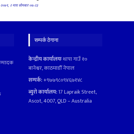
२०७९, २ माघ सोमबार ०७:२३
सम्पर्क ठेगाना
केन्द्रीय कार्यालयः
थापा गाउँ १०
सम्पादक
बानेश्वर, काठमाडौँ नेपाल
सम्पर्क:
+९७७९८०९४६७१४८
ब्युरो कार्यालय:
17 Lapraik Street,
क
Ascot, 4007, QLD – Australia