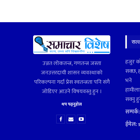
सल्
हजुर क
उन्नत लोकतन्त्र, गणतन्त्र जस्ता
सक्छ, 
जनउत्तरदायी शासन व्यवस्थाको
भने
परिकल्पना गर्दा प्रेस स्वतन्त्रता पनि संगै
हामीलाई
जोडिएर आउने विषयवस्तु हुन ।
सक्नु ह
थप पढ्नुहोस
सम्पर्क
ईमेल: