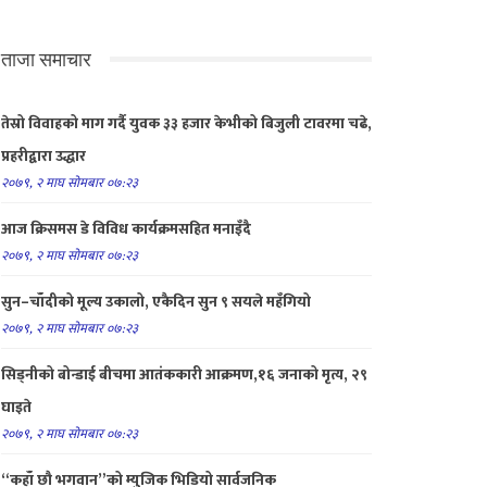
ताजा समाचार
तेस्रो विवाहको माग गर्दै युवक ३३ हजार केभीको बिजुली टावरमा चढे,
प्रहरीद्वारा उद्धार
२०७९, २ माघ सोमबार ०७:२३
आज क्रिसमस डे विविध कार्यक्रमसहित मनाइँदै
२०७९, २ माघ सोमबार ०७:२३
सुन–चाँदीको मूल्य उकालो, एकैदिन सुन ९ सयले महँगियो
२०७९, २ माघ सोमबार ०७:२३
सिड्नीको बोन्डाई बीचमा आतंककारी आक्रमण,१६ जनाको मृत्य, २९
घाइते
२०७९, २ माघ सोमबार ०७:२३
“कहाँ छौ भगवान”को म्युजिक भिडियो सार्वजनिक