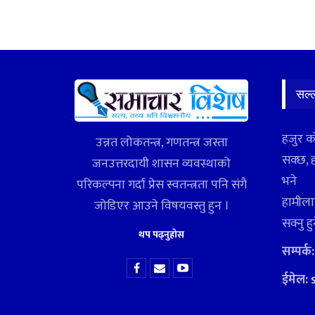
सल्
हजुर क
उन्नत लोकतन्त्र, गणतन्त्र जस्ता
सक्छ, 
जनउत्तरदायी शासन व्यवस्थाको
भने
परिकल्पना गर्दा प्रेस स्वतन्त्रता पनि संगै
हामीलाई
जोडिएर आउने विषयवस्तु हुन ।
सक्नु ह
थप पढ्नुहोस
सम्पर्क
ईमेल: