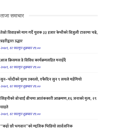
ताजा समाचार
तेस्रो विवाहको माग गर्दै युवक ३३ हजार केभीको बिजुली टावरमा चढे,
प्रहरीद्वारा उद्धार
२०७९, १२ फाल्गुन शुक्रबार १९:००
आज क्रिसमस डे विविध कार्यक्रमसहित मनाइँदै
२०७९, १२ फाल्गुन शुक्रबार १९:००
सुन–चाँदीको मूल्य उकालो, एकैदिन सुन ९ सयले महँगियो
२०७९, १२ फाल्गुन शुक्रबार १९:००
सिड्नीको बोन्डाई बीचमा आतंककारी आक्रमण,१६ जनाको मृत्य, २९
घाइते
२०७९, १२ फाल्गुन शुक्रबार १९:००
“कहाँ छौ भगवान”को म्युजिक भिडियो सार्वजनिक