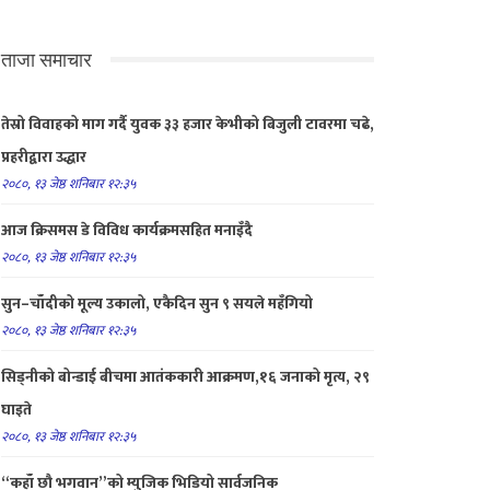
ताजा समाचार
तेस्रो विवाहको माग गर्दै युवक ३३ हजार केभीको बिजुली टावरमा चढे,
प्रहरीद्वारा उद्धार
२०८०, १३ जेष्ठ शनिबार १२:३५
आज क्रिसमस डे विविध कार्यक्रमसहित मनाइँदै
२०८०, १३ जेष्ठ शनिबार १२:३५
सुन–चाँदीको मूल्य उकालो, एकैदिन सुन ९ सयले महँगियो
२०८०, १३ जेष्ठ शनिबार १२:३५
सिड्नीको बोन्डाई बीचमा आतंककारी आक्रमण,१६ जनाको मृत्य, २९
घाइते
२०८०, १३ जेष्ठ शनिबार १२:३५
“कहाँ छौ भगवान”को म्युजिक भिडियो सार्वजनिक