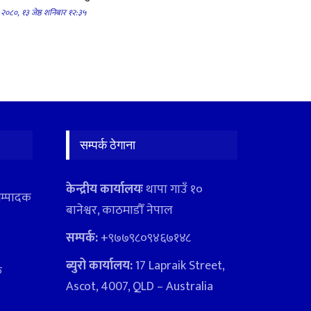
२०८०, १३ जेष्ठ शनिबार १२:३५
सम्पर्क ठेगाना
केन्द्रीय कार्यालयः
थापा गाउँ १०
सम्पादक
बानेश्वर, काठमाडौँ नेपाल
सम्पर्क:
+९७७९८०९४६७१४८
ब्युरो कार्यालय:
17 Lapraik Street,
क
Ascot, 4007, QLD – Australia