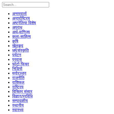
अन्तरवार्ता
अन्तर्राष्ट्रिय
अष्ट्रेलिया विशेष
अपराध
अर्थ-वाणिज्य
कला-साहित्य
कृषि
खेलकूद
धर्म/संस्कृति
पर्यटन
प्रवास
फोटो फिचर
भिडियो
मनोरञ्जन
राजनीति
राशिफल
राष्ट्रिय
विचित्र संसार
विज्ञान/प्रविधि
सम्पादकीय
स्थानीय
स्वास्थ्य