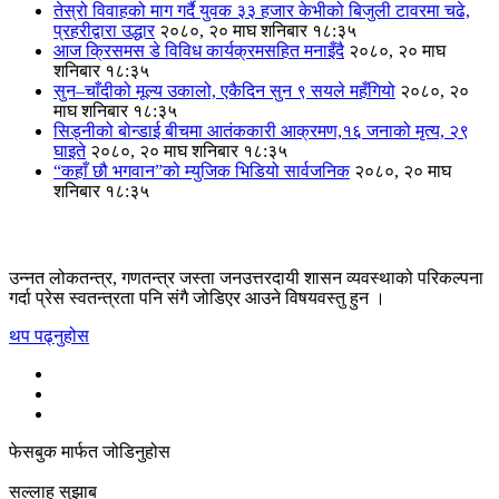
तेस्रो विवाहको माग गर्दै युवक ३३ हजार केभीको बिजुली टावरमा चढे,
प्रहरीद्वारा उद्धार
२०८०, २० माघ शनिबार १८:३५
आज क्रिसमस डे विविध कार्यक्रमसहित मनाइँदै
२०८०, २० माघ
शनिबार १८:३५
सुन–चाँदीको मूल्य उकालो, एकैदिन सुन ९ सयले महँगियो
२०८०, २०
माघ शनिबार १८:३५
सिड्नीको बोन्डाई बीचमा आतंककारी आक्रमण,१६ जनाको मृत्य, २९
घाइते
२०८०, २० माघ शनिबार १८:३५
“कहाँ छौ भगवान”को म्युजिक भिडियो सार्वजनिक
२०८०, २० माघ
शनिबार १८:३५
उन्नत लोकतन्त्र, गणतन्त्र जस्ता जनउत्तरदायी शासन व्यवस्थाको परिकल्पना
गर्दा प्रेस स्वतन्त्रता पनि संगै जोडिएर आउने विषयवस्तु हुन ।
थप पढ्नुहोस
फेसबुक मार्फत जोडिनुहोस
सल्लाह सुझाब