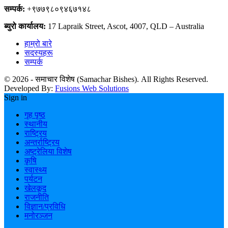
सम्पर्क:
+९७७९८०९४६७१४८
ब्युरो कार्यालय:
17 Lapraik Street, Ascot, 4007, QLD – Australia
हाम्रो बारे
सदस्यहरू
सम्पर्क
© 2026 - समाचार विशेष (Samachar Bishes). All Rights Reserved.
Developed By:
Fusions Web Solutions
Sign in
गृह पृष्ठ
स्थानीय
राष्ट्रिय
अन्तर्राष्ट्रिय
अष्ट्रेलिया विशेष
कृषि
स्वास्थ्य
पर्यटन
खेलकूद
राजनीति
विज्ञान/प्रविधि
मनोरञ्जन