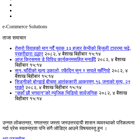
e-Commerce Solutions
ताजा समाचार
तेस्रो विवाहको माग गर्दै युवक ३३ हजार केभीको बिजुली टावरमा चढे,
प्रहरीद्वारा उद्धार
२०८२, ४ बैशाख बिहीबार १५:१४
आज क्रिसमस डे विविध कार्यक्रमसहित मनाइँदै
२०८२, ४ बैशाख
बिहीबार १५:१४
सुन–चाँदीको मूल्य उकालो, एकैदिन सुन ९ सयले महँगियो
२०८२, ४
बैशाख बिहीबार १५:१४
सिड्नीको बोन्डाई बीचमा आतंककारी आक्रमण,१६ जनाको मृत्य, २९
घाइते
२०८२, ४ बैशाख बिहीबार १५:१४
“कहाँ छौ भगवान”को म्युजिक भिडियो सार्वजनिक
२०८२, ४ बैशाख
बिहीबार १५:१४
उन्नत लोकतन्त्र, गणतन्त्र जस्ता जनउत्तरदायी शासन व्यवस्थाको परिकल्पना
गर्दा प्रेस स्वतन्त्रता पनि संगै जोडिएर आउने विषयवस्तु हुन ।
थप पढ्नुहोस