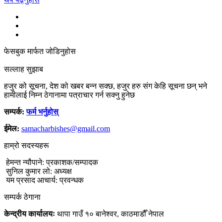
फेसबुक मार्फत जोडिनुहोस
सल्लाह सुझाब
हजुर को सूचना, देश को खबर बन्न सक्छ, हजुर हरु संग केहि सूचना छन् भने
हामीलाई निम्न ठेगानामा पत्राचार गर्न सक्नु हुनेछ
सम्पर्क:
फर्म भर्नुहोस्
ईमेल:
samacharbishes@gmail.com
हाम्रो सदस्यहरू
हेमन्त न्यौपाने: प्रकाशक/सम्पादक
सुनिल कुमार लो: अध्यक्ष
यम प्रसाद आचार्य: प्रवन्धक
सम्पर्क ठेगाना
केन्द्रीय कार्यालयः
थापा गाउँ १० बानेश्वर, काठमाडौँ नेपाल