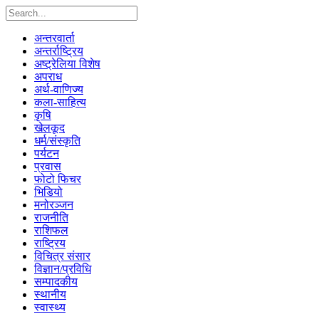
अन्तरवार्ता
अन्तर्राष्ट्रिय
अष्ट्रेलिया विशेष
अपराध
अर्थ-वाणिज्य
कला-साहित्य
कृषि
खेलकूद
धर्म/संस्कृति
पर्यटन
प्रवास
फोटो फिचर
भिडियो
मनोरञ्जन
राजनीति
राशिफल
राष्ट्रिय
विचित्र संसार
विज्ञान/प्रविधि
सम्पादकीय
स्थानीय
स्वास्थ्य