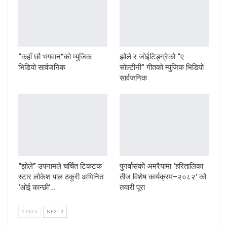
“कहाँ छौ भगवान”को म्युजिक
झोले र जोईटिङ्ग्रेको “ए
भिडियो सार्वजनिक
सोल्टीनी” गीतको म्युजिक भिडियो
सार्वजनिक
“झोले” उपनामले चर्चित टिकटक
पुनर्वासको अमरैयामा ‘हरितालिका
स्टार लोकेश पाल ठकुरी अभिनित
तीज विशेष कार्यक्रम–२०८२’ को
‘ओई कान्छी’…
तयारी पूरा
PREV
NEXT