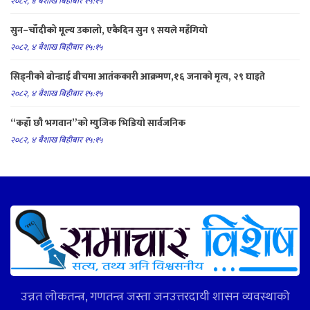
२०८२, ४ बैशाख बिहीबार १५:१५
सुन–चाँदीको मूल्य उकालो, एकैदिन सुन ९ सयले महँगियो
२०८२, ४ बैशाख बिहीबार १५:१५
सिड्नीको बोन्डाई बीचमा आतंककारी आक्रमण,१६ जनाको मृत्य, २९ घाइते
२०८२, ४ बैशाख बिहीबार १५:१५
“कहाँ छौ भगवान”को म्युजिक भिडियो सार्वजनिक
२०८२, ४ बैशाख बिहीबार १५:१५
उन्नत लोकतन्त्र, गणतन्त्र जस्ता जनउत्तरदायी शासन व्यवस्थाको