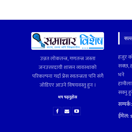
सल्
हजुर क
उन्नत लोकतन्त्र, गणतन्त्र जस्ता
सक्छ, 
जनउत्तरदायी शासन व्यवस्थाको
भने
परिकल्पना गर्दा प्रेस स्वतन्त्रता पनि संगै
हामीलाई
जोडिएर आउने विषयवस्तु हुन ।
सक्नु ह
थप पढ्नुहोस
सम्पर्क
ईमेल: