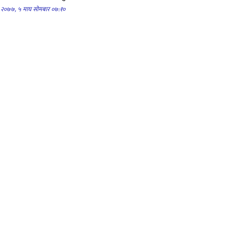
२०७७, ५ माघ सोमबार ०७:१०