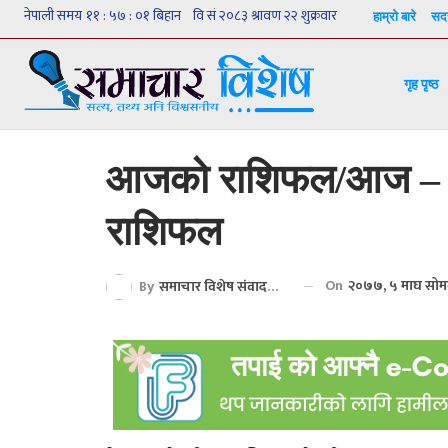
हाम्रो बारे
सदस
गृह पृष्ठ
आजको राशिफल/आज – 
राशिफल
On
२०७७, ५ माघ सोम
By
समाचार विशेष संवाददाता