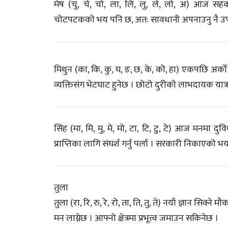
मेष (चु, चे, चो, ला, लि, लु, ले, लो, अ) आज स
चोटपटकको भय पनि छ, अत: सावधानी अपनाउनु नै उपय
मिथुन (का, कि, कु, घ, ङ, छ, के, को, हा) एकपछि अर्
व्यक्तिसंग भेटघाट हुनेछ । छोटो दुरीको लाभदायक यात्
सिंह (मा, मि, मु, मे, मो, टा, टि, टु, टे) आज मनमा द
प्राप्तिका लागि संघर्श गर्नु पर्ला । सरकारी निकाएको भ
तुला
तुला (रा, रि, रु, रे, रो, ता, ति, तु, ते) नयाँ ज्ञान सिक
मन लाग्नेछ । आफ्नो क्षेत्रमा प्रभूत्त्व जमाउन सकिनेछ ।