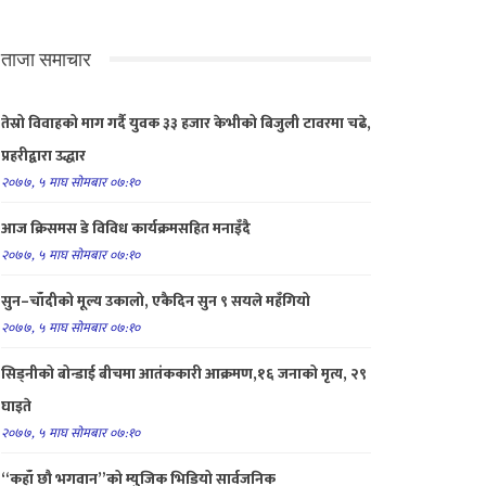
ताजा समाचार
तेस्रो विवाहको माग गर्दै युवक ३३ हजार केभीको बिजुली टावरमा चढे,
प्रहरीद्वारा उद्धार
२०७७, ५ माघ सोमबार ०७:१०
आज क्रिसमस डे विविध कार्यक्रमसहित मनाइँदै
२०७७, ५ माघ सोमबार ०७:१०
सुन–चाँदीको मूल्य उकालो, एकैदिन सुन ९ सयले महँगियो
२०७७, ५ माघ सोमबार ०७:१०
सिड्नीको बोन्डाई बीचमा आतंककारी आक्रमण,१६ जनाको मृत्य, २९
घाइते
२०७७, ५ माघ सोमबार ०७:१०
“कहाँ छौ भगवान”को म्युजिक भिडियो सार्वजनिक