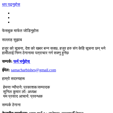
थप पढ्नुहोस
फेसबुक मार्फत जोडिनुहोस
सल्लाह सुझाब
हजुर को सूचना, देश को खबर बन्न सक्छ, हजुर हरु संग केहि सूचना छन् भने
हामीलाई निम्न ठेगानामा पत्राचार गर्न सक्नु हुनेछ
सम्पर्क:
फर्म भर्नुहोस्
ईमेल:
samacharbishes@gmail.com
हाम्रो सदस्यहरू
हेमन्त न्यौपाने: प्रकाशक/सम्पादक
सुनिल कुमार लो: अध्यक्ष
यम प्रसाद आचार्य: प्रवन्धक
सम्पर्क ठेगाना