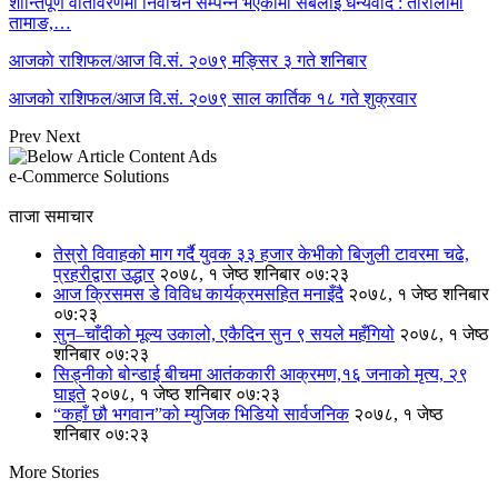
शान्तिपूर्ण वातावरणमा निर्वाचन सम्पन्न भएकोमा सबैलाई धन्यवाद : तारालामा
तामाङ,…
आजकाे राशिफल/आज वि.सं. २०७९ मङ्सिर ३ गते शनिबार
आजको राशिफल/आज वि.सं. २०७९ साल कार्तिक १८ गते शुक्रवार
Prev
Next
e-Commerce Solutions
ताजा समाचार
तेस्रो विवाहको माग गर्दै युवक ३३ हजार केभीको बिजुली टावरमा चढे,
प्रहरीद्वारा उद्धार
२०७८, १ जेष्ठ शनिबार ०७:२३
आज क्रिसमस डे विविध कार्यक्रमसहित मनाइँदै
२०७८, १ जेष्ठ शनिबार
०७:२३
सुन–चाँदीको मूल्य उकालो, एकैदिन सुन ९ सयले महँगियो
२०७८, १ जेष्ठ
शनिबार ०७:२३
सिड्नीको बोन्डाई बीचमा आतंककारी आक्रमण,१६ जनाको मृत्य, २९
घाइते
२०७८, १ जेष्ठ शनिबार ०७:२३
“कहाँ छौ भगवान”को म्युजिक भिडियो सार्वजनिक
२०७८, १ जेष्ठ
शनिबार ०७:२३
More Stories