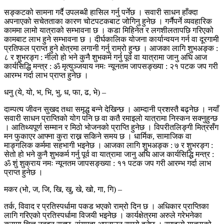
सङ्कटको सामना गर्दै उपलब्धी हासिल गर्नु पर्नेछ । सवारी साधन हाँक्दा
अपनाएको सचेतताका कारण चोटपटकबाट जोगिनु हुनेछ । गर्नैपर्ने व्यवहारिक
काममा लामो यात्राको सम्भावना छ । कडा मिहिनेत र लगशीलतापछि गरिएको
कामबाट लाभ हुने सम्भावना छ । दीर्घकालिक योजना कार्यान्वयन गर्न वा दूरगामी
प्रतिफल प्राप्त हुने क्षेत्रमा लगानी गर्नु राम्रो हुन्छ । आजका लागि शुभअङ्क :
८ र शुभरङ्ग : नीलो हो भने कुनै शुभकर्म गर्नु पूर्व वा यात्रामा जानु अघि आज
कार्यसिद्धि मन्त्र : ॐ मृत्युञ्जयाय नमः न्यूनतम जापसङ्ख्या : २१ पटक जप गरी
आरम्भ गर्दा लाभ प्राप्त हुनेछ ।
धनु (ये, यो, भ, भि, भु, ध, फा, ढ, भे) –
दाम्पत्य जीवन सुखद तथा समृद्ध बन्ने देखिन्छ । आम्दानी प्रशस्तै बढ्नेछ । नयाँ
सवारी साधन प्राप्तिको योग पनि छ वा कतै रमाइलो यात्रामा निस्कन सक्नुहुन्छ
। आतिथ्यपूर्ण सम्मान र मिठो भोजनको प्राप्ति हुनेछ । विपरीतलिङ्गी मित्रसँग
मन फुकाएर आफ्ना कुरा राख्न सकिने समय छ । धार्मिक, सामाजिक वा
माङ्गलिक कर्ममा सहभागी भइनेछ । आजका लागि शुभअङ्क : ७ र शुभरङ्ग :
सेतो हो भने कुनै शुभकर्म गर्नु पूर्व वा यात्रामा जानु अघि आज कार्यसिद्धि मन्त्र :
ॐ शुं शुक्राय नमः न्यूनतम जापसङ्ख्या : ११ पटक जप गरी आरम्भ गर्दा लाभ
प्राप्त हुनेछ ।
मकर (भो, ज, जि, खि, खु, खे, खो, गा, गि) –
तर्क, विवाद र प्रतिस्पर्धामा पकड भएको राम्रो दिन छ । अधिकार प्राप्तिका
लागि गरिएको प्रतिस्पर्धामा विजयी भइनेछ । कार्यक्षेत्रमा अरुले गरेभनेका