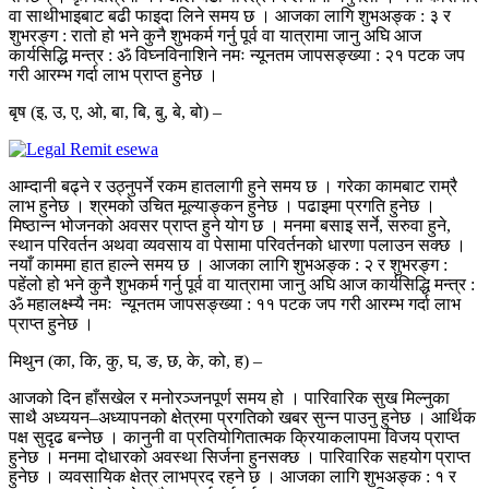
वा साथीभाइबाट बढी फाइदा लिने समय छ । आजका लागि शुभअङ्क : ३ र
शुभरङ्ग : रातो हो भने कुनै शुभकर्म गर्नु पूर्व वा यात्रामा जानु अघि आज
कार्यसिद्धि मन्त्र : ॐ विघ्नविनाशिने नमः न्यूनतम जापसङ्ख्या : २१ पटक जप
गरी आरम्भ गर्दा लाभ प्राप्त हुनेछ ।
बृष (इ, उ, ए, ओ, बा, बि, बु, बे, बो) –
आम्दानी बढ्ने र उठ्नुपर्ने रकम हातलागी हुने समय छ । गरेका कामबाट राम्रै
लाभ हुनेछ । श्रमको उचित मूल्याङ्कन हुनेछ । पढाइमा प्रगति हुनेछ ।
मिष्ठान्न भोजनको अवसर प्राप्त हुने योग छ । मनमा बसाइ सर्ने, सरुवा हुने,
स्थान परिवर्तन अथवा व्यवसाय वा पेसामा परिवर्तनको धारणा पलाउन सक्छ ।
नयाँ काममा हात हाल्ने समय छ । आजका लागि शुभअङ्क : २ र शुभरङ्ग :
पहेंलो हो भने कुनै शुभकर्म गर्नु पूर्व वा यात्रामा जानु अघि आज कार्यसिद्धि मन्त्र :
ॐ महालक्ष्म्यै नमः न्यूनतम जापसङ्ख्या : ११ पटक जप गरी आरम्भ गर्दा लाभ
प्राप्त हुनेछ ।
मिथुन (का, कि, कु, घ, ङ, छ, के, को, ह) –
आजको दिन हाँसखेल र मनोरञ्जनपूर्ण समय हो । पारिवारिक सुख मिल्नुका
साथै अध्ययन–अध्यापनको क्षेत्रमा प्रगतिको खबर सुन्न पाउनु हुनेछ । आर्थिक
पक्ष सुदृढ बन्नेछ । कानुनी वा प्रतियोगितात्मक क्रियाकलापमा विजय प्राप्त
हुनेछ । मनमा दोधारको अवस्था सिर्जना हुनसक्छ । पारिवारिक सहयोग प्राप्त
हुनेछ । व्यवसायिक क्षेत्र लाभप्रद रहने छ । आजका लागि शुभअङ्क : १ र