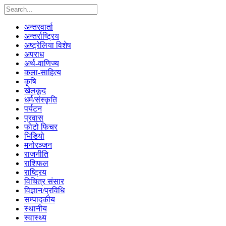
अन्तरवार्ता
अन्तर्राष्ट्रिय
अष्ट्रेलिया विशेष
अपराध
अर्थ-वाणिज्य
कला-साहित्य
कृषि
खेलकूद
धर्म/संस्कृति
पर्यटन
प्रवास
फोटो फिचर
भिडियो
मनोरञ्जन
राजनीति
राशिफल
राष्ट्रिय
विचित्र संसार
विज्ञान/प्रविधि
सम्पादकीय
स्थानीय
स्वास्थ्य