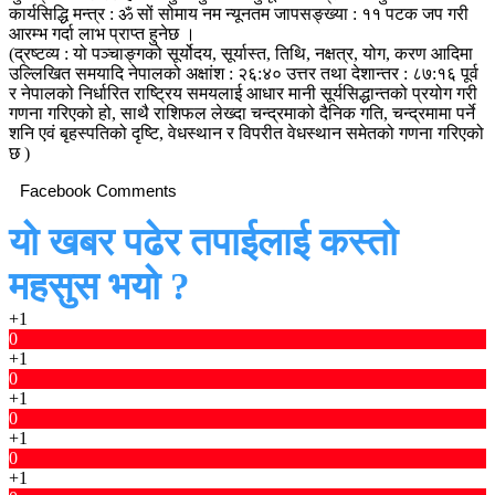
कार्यसिद्धि मन्त्र : ॐ सों सोमाय नम न्यूनतम जापसङ्ख्या : ११ पटक जप गरी
आरम्भ गर्दा लाभ प्राप्त हुनेछ ।
(द्रष्टव्य : यो पञ्चाङ्गको सूर्योदय, सूर्यास्त, तिथि, नक्षत्र, योग, करण आदिमा
उल्लिखित समयादि नेपालको अक्षांश : २६:४० उत्तर तथा देशान्तर : ८७:१६ पूर्व
र नेपालको निर्धारित राष्ट्रिय समयलाई आधार मानी सूर्यसिद्धान्तको प्रयोग गरी
गणना गरिएको हो, साथै राशिफल लेख्दा चन्द्रमाको दैनिक गति, चन्द्रमामा पर्ने
शनि एवं बृहस्पतिको दृष्टि, वेधस्थान र विपरीत वेधस्थान समेतको गणना गरिएको
छ )
Facebook Comments
यो खबर पढेर तपाईलाई कस्तो
महसुस भयो ?
+1
0
+1
0
+1
0
+1
0
+1