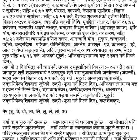
ने.सं. :– ११४१, (वछलाथ्व), काठमाण्डौं, नेपालमा सूर्योदय : बिहान ०५:१७ बजे
र सूर्यास्त : साँझ ०६:४५ बजे, पोखरा, कास्की, नेपालमा सूर्योदय : बिहान
०५:२२ बजे र सूर्यास्त : साँझ ०६:५१ बजे, वैशाख शुक्लपक्षको तृतीया तिथि,
बिहान ०५:४० बजेसम्म, त्यसपछि चतुर्थी तिथि, मृगशिरा नक्षत्र, बिहान ०६:४८
बजेसम्म, त्यसपछि आर्द्रा नक्षत्र, चन्द्रमा मिथुन राशिमा (अहोरात्र व्याप्त), धृति
योग, मध्यरात्रीपछि १२:३७ बजेसम्म, त्यसपछि शूल योग, गर करण, साँझ
०६:२१ बजेसम्म त्यसपछि वणिज करण, आनन्दादि योग : मुद्गर, चन्द्रवर्ण :
पहेंलो, चन्द्रदिशा : पश्चिम, योगिनीदिशा : आग्नेय, वारशूल : पूर्व, कालराहु : पूर्व,
आज : ज्येष्ठ सङ्क्रान्ति, ललितपुरमा मत्स्येन्द्रनाथ रथयात्रा प्रारम्भ, भद्रा
सुरु साँझ ०६:१६ बजे, आजको मूहुर्त : अग्निवास(सामान्य यज्ञ र हवन गर्न मिल्ने
दिन),
आगामी ३ दिनभित्र पर्ने चाडपर्व, उत्सव र मुहूर्तादिको विवरण :– ०२ गते : आद्य
जगद्गुरु श्री शङ्कराचार्य र जगद्गुरु श्री रामानुजाचार्यको जन्मोत्सव (जयन्ती),
भद्रा समापन बिहान ०६:५२ बजे, ०३ गते : मूहुर्त : अन्नप्राशन(पास्नी),
रुद्राभिषेक(शिववास जुरेको, रुद्री÷पूजा गर्न मिल्ने दिन), अग्निवास(सामान्य यज्ञ
र हवन गर्न मिल्ने दिन), चूडाकर्म(छेवर), कर्णवेध(कान छेड्ने), अक्षरारम्भ,
द्रव्यप्रयोग वा लगानी, ०४ गते : गङ्गा सप्तमी, गङ्गोत्पत्ति, मूहुर्त :
रुद्राभिषेक(शिववास जुरेको, रुद्री÷पूजा गर्न मिल्ने दिन), कलशचक्र,
मेष (चु, चे, चो, ला, लि, लु, ले, लो, अ) –
नयाँ काम सुरु गर्ने समय छ । व्यापारमा मनग्ये धनलाभ हुनेछ । साथीभाइले पनि
राम्रै सहयोग जुटाउनेछन् । नयाँ उद्योग वा रचनात्मक काममा जुट्ने समय छ ।
परिश्रमअनुसार उपलब्धि पनि राम्रै पाइएला । रोकिएका काम पुनः सुरु हुन
सक्छन् । कृषिक्षेत्रमा भने अलि बढी परिश्रम र लगानी गर्नुपर्ला । नयाँ कारोबार