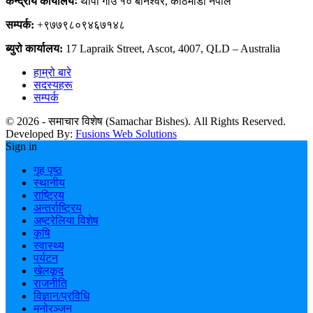
केन्द्रीय कार्यालयः
थापा गाउँ १० बानेश्वर, काठमाडौँ नेपाल
सम्पर्क:
+९७७९८०९४६७१४८
ब्युरो कार्यालय:
17 Lapraik Street, Ascot, 4007, QLD – Australia
हाम्रो बारे
सदस्यहरू
सम्पर्क
© 2026 - समाचार विशेष (Samachar Bishes). All Rights Reserved.
Developed By:
Fusions Web Solutions
Sign in
गृह पृष्ठ
स्थानीय
राष्ट्रिय
अन्तर्राष्ट्रिय
अष्ट्रेलिया विशेष
कृषि
स्वास्थ्य
पर्यटन
खेलकूद
राजनीति
विज्ञान/प्रविधि
मनोरञ्जन