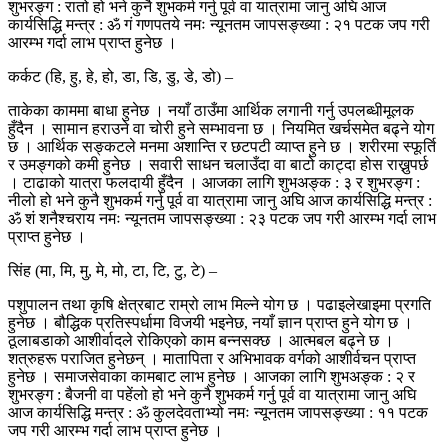
शुभरङ्ग : रातो हो भने कुनै शुभकर्म गर्नु पूर्व वा यात्रामा जानु अघि आज
कार्यसिद्धि मन्त्र : ॐ गं गणपतये नमः न्यूनतम जापसङ्ख्या : २१ पटक जप गरी
आरम्भ गर्दा लाभ प्राप्त हुनेछ ।
कर्कट (हि, हु, हे, हो, डा, डि, डु, डे, डो) –
ताकेका काममा बाधा हुनेछ । नयाँ ठाउँमा आर्थिक लगानी गर्नु उपलब्धीमूलक
हुँदैन । सामान हराउने वा चोरी हुने सम्भावना छ । नियमित खर्चसमेत बढ्ने योग
छ । आर्थिक सङ्कटले मनमा अशान्ति र छटपटी व्याप्त हुने छ । शरीरमा स्फूर्ति
र उमङ्गको कमी हुनेछ । सवारी साधन चलाउँदा वा बाटो काट्दा होस राख्नुपर्छ
। टाढाको यात्रा फलदायी हुँदैन । आजका लागि शुभअङ्क : ३ र शुभरङ्ग :
नीलो हो भने कुनै शुभकर्म गर्नु पूर्व वा यात्रामा जानु अघि आज कार्यसिद्धि मन्त्र :
ॐ शं शनैश्चराय नमः न्यूनतम जापसङ्ख्या : २३ पटक जप गरी आरम्भ गर्दा लाभ
प्राप्त हुनेछ ।
सिंह (मा, मि, मु, मे, मो, टा, टि, टु, टे) –
पशुपालन तथा कृषि क्षेत्रबाट राम्रो लाभ मिल्ने योग छ । पढाइलेखाइमा प्रगति
हुनेछ । बौद्धिक प्रतिस्पर्धामा विजयी भइनेछ, नयाँ ज्ञान प्राप्त हुने योग छ ।
ठूलाबडाको आशीर्वादले रोकिएको काम बन्नसक्छ । आत्मबल बढ्ने छ ।
शत्रुहरू पराजित हुनेछन् । मातापिता र अभिभावक वर्गको आशीर्वचन प्राप्त
हुनेछ । समाजसेवाका कामबाट लाभ हुनेछ । आजका लागि शुभअङ्क : २ र
शुभरङ्ग : बैजनी वा पहेंलो हो भने कुनै शुभकर्म गर्नु पूर्व वा यात्रामा जानु अघि
आज कार्यसिद्धि मन्त्र : ॐ कुलदेवताभ्यो नमः न्यूनतम जापसङ्ख्या : ११ पटक
जप गरी आरम्भ गर्दा लाभ प्राप्त हुनेछ ।