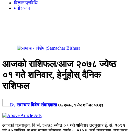
विज्ञान/प्रविधि
मनोरञ्जन
आजको राशिफल/आज २०७८ ज्येष्ठ
०१ गते शनिवार, हेर्नुहोस् दैनिक
राशिफल
By
समाचार विशेष संवाददाता
On
२०७८, १ जेष्ठ शनिबार ०७:२३
आजको पञ्चाङ्ग, वि.सं. २०७८ ज्येष्ठ ०१ गते शनिवार तदनुसार ई. सं. २०२१
मई १५ तारिख, राक्षस नामक संवत्सर, शाके :– १९४३, सूर्य उत्तरायण, गृष्म ऋतु,