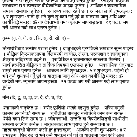
कुरामा चित्त नबुझ्न सक्छ, संयमता अपनाउनु राम्रो हुनेछ । रमाइलो यात्राको
सम्भावना छ र त्यसबाट दीर्घकालिक फाइदा पुग्नेछ । आर्थिक र व्यवसायिक
समस्या समाधान हुनेछन् । स्वास्थ्य सबल रहने छ । आजका लागि शुभअङ्क :
६ र शुभरङ्ग : रातो हो भने कुनै शुभकर्म गर्नु पूर्व वा यात्रामा जानु अघि आज
कार्यसिद्धि मन्त्र : ॐ नागदेवताभ्यो नमः न्यूनतम जापसङ्ख्या : ०९ पटक जप
गरी आरम्भ गर्दा लाभ प्राप्त हुनेछ ।
कुम्भ (गु, गे, गो, सा, सि, सु, से, सो, द) –
छोराछोरीबाट सन्तोष प्राप्त हुनेछ । दाजुभाइको प्रगतिको समाचार सुन्न पाइन्छ
। बौद्धिक क्रियाकलापमा दिलचस्पी जाग्नेछ, लेखन, प्रकाशन र ज्ञानगुनका
क्षेत्रमा सक्रियता बढ्ने छ । प्राविधिक र सृजनात्मक सफलता मिल्नेछ ।
साथीहरूसित बौद्धिक र तार्किक विषयमा छलफल हुनेछ । व्यवसायिक क्षेत्रबाट
राम्रो लाभ प्राप्त हुनेछ । आजका लागि शुभअङ्क : ५ र शुभरङ्ग : पहेंलो हो
भने कुनै शुभकर्म गर्नु पूर्व वा यात्रामा जानु अघि आज कार्यसिद्धि मन्त्र : ॐ
वाग्देव्यै नमः न्यूनतम जापसङ्ख्या : ११ पटक जप गरी आरम्भ गर्दा लाभ प्राप्त
हुनेछ ।
मीन (दि, दु, थ, झ, ञ, दे, दो, च, चि) –
धनागमको सङ्केत छ । शरीर फूर्तिलो भएको महसुस हुनेछ । परिणाममुखी
काममा लगानीको समय छ । चुनौतीका बाबजुद नसोचेको काम बन्न सक्छ ।
धैर्यले काम लिने समय छ । जीवनसाथी, सन्तति वा विपरीतलिङ्गी साथीसँग
सम्बन्ध आत्मीय बन्नेछ । मातृधनबाट लाभ प्राप्त हुने सम्भावना छ ।
महत्वाकाङ्क्षी योजना फलीभूत हुनसक्छन् । आजका लागि शुभअङ्क : ४ र
शुभरङ्ग : घिउ रङ हो भने कुनै शुभकर्म गर्नु पूर्व वा यात्रामा जानु अघि आज