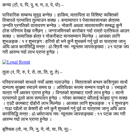
कन्या (टो, प, पि, पु, ष, ण, ठ, पे, पो) –
पारिवारिक सम्बन्ध सुदृढ बन्नेछ । हाकिम, मातापिता वा विशिष्ट व्यक्तिको
विचारले प्रभावित तुल्याउन सक्छ । बन्दव्यापार र पेसाव्यवसायका क्षेत्रमा
उन्नति प्रगतिको वातावरण बन्नेछ । नोकरी अथवा व्यवसायसँग सम्बद्ध कुनै
ठोस परिणाम देखा पर्नेछन् । जग्गाजमिनको कारोबार गर्दा राम्रो प्रतिफल आउन
सक्छ । सामाजिक क्षेत्र र नोकरीबाट मानसम्मान मिल्नेछ । आजका लागि
शुभअङ्क : १ र शुभरङ्ग : हरियो हो भने कुनै शुभकर्म गर्नु पूर्व वा यात्रामा जानु
अघि आज कार्यसिद्धि मन्त्र : ॐ श्रियै नमः न्यूनतम जापसङ्ख्या : २१ पटक जप
गरी आरम्भ गर्दा लाभ प्राप्त हुनेछ ।
तुला (र, रि, रु, रे, रो, ता, ति, तु, ते) –
परिवारजनको साथले नयाँ आशा पलाउनेछ । मित्रताको बन्धन कसिनुका साथै
दाम्पत्य सुखमा रमाउने समय छ । अतिथिका रूपमा सम्मान पाइने छ । रमाइलो
यात्रा गर्ने अवसर प्राप्त हुनेछ । विगतको श्रमबाट राम्रै लाभ हुनेछ । सानो
प्रयत्नले ठूलो काम सम्पादन हुनेछ । गरेका कामबाट धेरैलाई फाइदा पुग्न सक्छ
। एउटै कामबाट दोहोरो लाभ मिल्नेछ । आजका लागि शुभअङ्क : ९ र शुभरङ्ग
: गाढा पहेंलो वा केशरी हो भने कुनै शुभकर्म गर्नु पूर्व वा यात्रामा जानु अघि आज
कार्यसिद्धि मन्त्र : ॐ धर्मराजाय नमः न्यूनतम जापसङ्ख्या : ११ पटक जप गरी
आरम्भ गर्दा लाभ प्राप्त हुनेछ ।
बृश्चिक (तो, ना, नि, नु, ने, नो, या, यि, यु) –