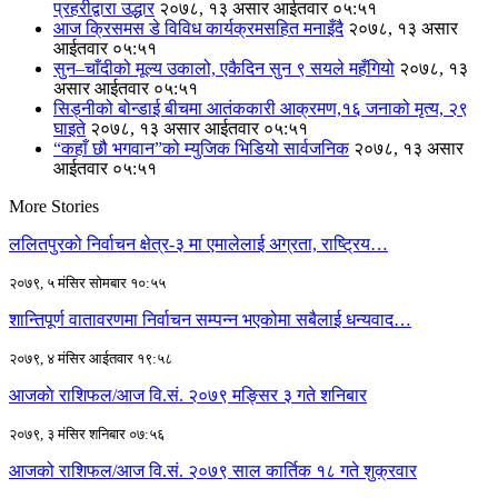
प्रहरीद्वारा उद्धार
२०७८, १३ असार आईतवार ०५:५१
आज क्रिसमस डे विविध कार्यक्रमसहित मनाइँदै
२०७८, १३ असार
आईतवार ०५:५१
सुन–चाँदीको मूल्य उकालो, एकैदिन सुन ९ सयले महँगियो
२०७८, १३
असार आईतवार ०५:५१
सिड्नीको बोन्डाई बीचमा आतंककारी आक्रमण,१६ जनाको मृत्य, २९
घाइते
२०७८, १३ असार आईतवार ०५:५१
“कहाँ छौ भगवान”को म्युजिक भिडियो सार्वजनिक
२०७८, १३ असार
आईतवार ०५:५१
More Stories
ललितपुरको निर्वाचन क्षेत्र-३ मा एमालेलाई अग्रता, राष्ट्रिय…
२०७९, ५ मंसिर सोमबार १०:५५
शान्तिपूर्ण वातावरणमा निर्वाचन सम्पन्न भएकोमा सबैलाई धन्यवाद…
२०७९, ४ मंसिर आईतवार १९:५८
आजकाे राशिफल/आज वि.सं. २०७९ मङ्सिर ३ गते शनिबार
२०७९, ३ मंसिर शनिबार ०७:५६
आजको राशिफल/आज वि.सं. २०७९ साल कार्तिक १८ गते शुक्रवार