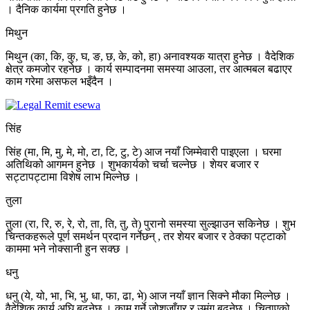
। दैनिक कार्यमा प्रगति हुनेछ ।
मिथुन
मिथुन (का, कि, कु, घ, ङ, छ, के, को, हा) अनावश्यक यात्रा हुनेछ । वैदेशिक
क्षेत्र कमजोर रहनेछ । कार्य सम्पादनमा समस्या आउला, तर आत्मबल बढाएर
काम गरेमा असफल भइँदैन ।
सिंह
सिंह (मा, मि, मु, मे, मो, टा, टि, टु, टे) आज नयाँ जिम्मेवारी पाइएला । घरमा
अतिथिको आगमन हुनेछ । शुभकार्यको चर्चा चल्नेछ । शेयर बजार र
सट्टापट्टामा विशेष लाभ मिल्नेछ ।
तुला
तुला (रा, रि, रु, रे, रो, ता, ति, तु, ते) पुरानो समस्या सुल्झाउन सकिनेछ । शुभ
चिन्तकहरूले पूर्ण समर्थन प्रदान गर्नेछन् , तर शेयर बजार र ठेक्का पट्टाको
काममा भने नोक्सानी हुन सक्छ ।
धनु
धनु (ये, यो, भा, भि, भु, धा, फा, ढा, भे) आज नयाँ ज्ञान सिक्ने मौका मिल्नेछ ।
वैदेशिक कार्य अघि बढ्नेछ । काम गर्ने जोशजाँगर र उमंग बढ्नेछ । चिताएको