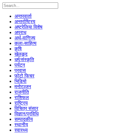
अन्तरवार्ता
अन्तर्राष्ट्रिय
अष्ट्रेलिया विशेष
अपराध
अर्थ-वाणिज्य
कला-साहित्य
कृषि
खेलकूद
धर्म/संस्कृति
पर्यटन
प्रवास
फोटो फिचर
भिडियो
मनोरञ्जन
राजनीति
राशिफल
राष्ट्रिय
विचित्र संसार
विज्ञान/प्रविधि
सम्पादकीय
स्थानीय
स्वास्थ्य