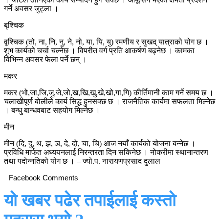
गर्ने अवसर जुट्ला ।
बृश्चिक
वृश्चिक (तो, ना, नि, नु, ने, नो, या, यि, यु) रमणीय र सुखद् यात्राको योग छ ।
शुभ कार्यको चर्चा चल्नेछ । विपरीत वर्ग प्रति आकर्षण बढ्नेछ । कामका
विभिन्न अवसर फेला पर्ने छन् ।
मकर
मकर (भो,जा,जि,जु,जे,जो,ख,खि,खु,खे,खो,गा,गि) कीर्तिमानी काम गर्ने समय छ ।
चलाखीपूर्ण बोलीले कार्य सिद्ध हुनसक्छ छ । राजनैतिक कार्यमा सफलता मिल्नेछ
। बन्धु बान्धवबाट सहयोग मिल्नेछ ।
मीन
मीन (दि, दु, थ, झ, ञ, दे, दो, चा, चि) आज नयाँ कार्यको योजना बन्नेछ ।
प्रविधि मार्फत अध्ययनलाई निरन्तरता दिन सकिनेछ । नोकरीमा स्थानान्तरण
तथा पदोन्नतिको योग छ । – ज्यो.प. नारायणप्रसाद दुलाल
Facebook Comments
यो खबर पढेर तपाईलाई कस्तो