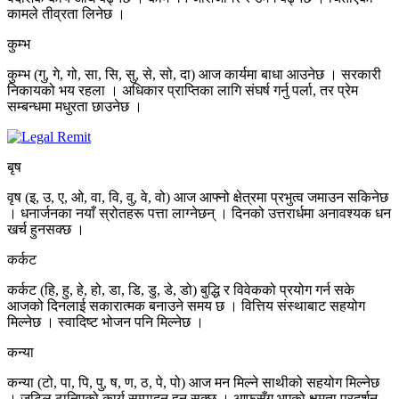
कामले तीव्रता लिनेछ ।
कुम्भ
कुम्भ (गु, गे, गो, सा, सि, सु, से, सो, दा) आज कार्यमा बाधा आउनेछ । सरकारी
निकायको भय रहला । अधिकार प्राप्तिका लागि संघर्ष गर्नु पर्ला, तर प्रेम
सम्बन्धमा मधुरता छाउनेछ ।
बृष
वृष (इ, उ, ए, ओ, वा, वि, वु, वे, वो) आज आफ्नो क्षेत्रमा प्रभुत्व जमाउन सकिनेछ
। धनार्जनका नयाँ स्रोतहरू पत्ता लाग्नेछन् । दिनको उत्तरार्धमा अनावश्यक धन
खर्च हुनसक्छ ।
कर्कट
कर्कट (हि, हु, हे, हो, डा, डि, डु, डे, डो) बुद्धि र विवेकको प्रयोग गर्न सके
आजको दिनलाई सकारात्मक बनाउने समय छ । वित्तिय संस्थाबाट सहयोग
मिल्नेछ । स्वादिष्ट भोजन पनि मिल्नेछ ।
कन्या
कन्या (टो, पा, पि, पु, ष, ण, ठ, पे, पो) आज मन मिल्ने साथीको सहयोग मिल्नेछ
। जटिल ठानिएको कार्य सम्पादन हुन सक्छ । आफूसँग भएको क्षमता प्रदर्शन