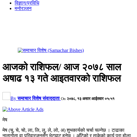
विज्ञान/प्रविधि
मनोरञ्जन
आजको राशिफल/ आज २०७८ साल
अषाढ १३ गते आइतवारको राशिफल
By
समाचार विशेष संवाददाता
On
२०७८, १३ असार आईतवार ०५:५१
मेष
मेष (चु, चे, चो, ला, लि, लु, ले, लो, अ) शुभकार्यको चर्चा चल्नेछ । टाढाका
नातागोता वा परिवारजनसँग भेटघाट हुनेछ । आँटेको र ताकेको कार्य पुरा होला