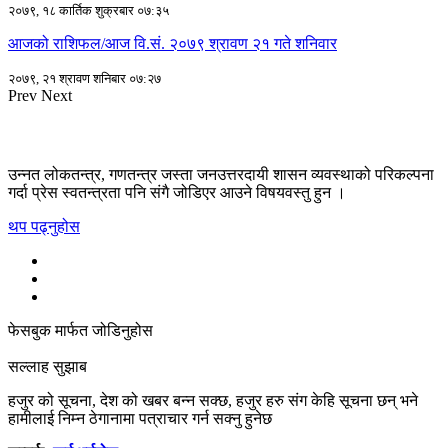
२०७९, १८ कार्तिक शुक्रबार ०७:३५
आजको राशिफल/आज वि.सं. २०७९ श्रावण २१ गते शनिवार
२०७९, २१ श्रावण शनिबार ०७:२७
Prev
Next
उन्नत लोकतन्त्र, गणतन्त्र जस्ता जनउत्तरदायी शासन व्यवस्थाको परिकल्पना
गर्दा प्रेस स्वतन्त्रता पनि संगै जोडिएर आउने विषयवस्तु हुन ।
थप पढ्नुहोस
फेसबुक मार्फत जोडिनुहोस
सल्लाह सुझाब
हजुर को सूचना, देश को खबर बन्न सक्छ, हजुर हरु संग केहि सूचना छन् भने
हामीलाई निम्न ठेगानामा पत्राचार गर्न सक्नु हुनेछ