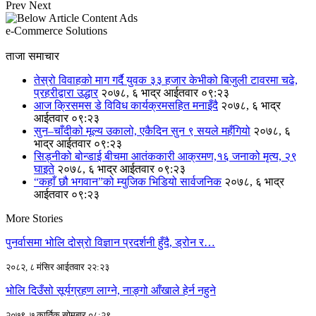
Prev
Next
e-Commerce Solutions
ताजा समाचार
तेस्रो विवाहको माग गर्दै युवक ३३ हजार केभीको बिजुली टावरमा चढे,
प्रहरीद्वारा उद्धार
२०७८, ६ भाद्र आईतवार ०९:२३
आज क्रिसमस डे विविध कार्यक्रमसहित मनाइँदै
२०७८, ६ भाद्र
आईतवार ०९:२३
सुन–चाँदीको मूल्य उकालो, एकैदिन सुन ९ सयले महँगियो
२०७८, ६
भाद्र आईतवार ०९:२३
सिड्नीको बोन्डाई बीचमा आतंककारी आक्रमण,१६ जनाको मृत्य, २९
घाइते
२०७८, ६ भाद्र आईतवार ०९:२३
“कहाँ छौ भगवान”को म्युजिक भिडियो सार्वजनिक
२०७८, ६ भाद्र
आईतवार ०९:२३
More Stories
पुनर्वासमा भोलि दोस्रो विज्ञान प्रदर्शनी हुँदै, ड्रोन र…
२०८२, ८ मंसिर आईतवार २२:२३
भोलि दिउँसो सूर्यग्रहण लाग्ने, नाङ्गो आँखाले हेर्न नहुने
२०७९, ७ कार्तिक सोमबार ०८:२९