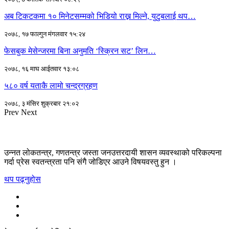
अब टिकटकमा १० मिनेटसम्मको भिडियो राख्न मिल्ने, युटुबलाई थप…
२०७८, १७ फाल्गुन मंगलवार १५:२४
फेसबुक मेसेन्जरमा बिना अनुमति ‘स्क्रिन सट’ लिन…
२०७८, १६ माघ आईतवार १३:०८
५८० वर्ष यताकै लामो चन्द्रग्रहण
२०७८, ३ मंसिर शुक्रबार २१:०२
Prev
Next
उन्नत लोकतन्त्र, गणतन्त्र जस्ता जनउत्तरदायी शासन व्यवस्थाको परिकल्पना
गर्दा प्रेस स्वतन्त्रता पनि संगै जोडिएर आउने विषयवस्तु हुन ।
थप पढ्नुहोस