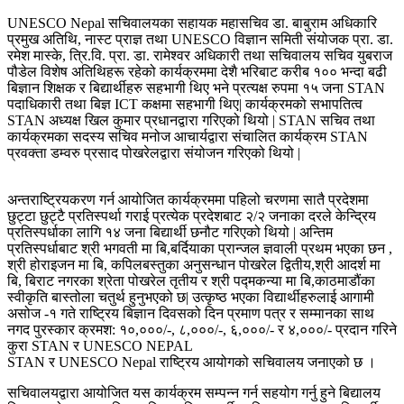
UNESCO Nepal सचिवालयका सहायक महासचिव डा. बाबुराम अधिकारि
प्रमुख अतिथि, नास्ट प्राज्ञ तथा UNESCO विज्ञान समिती संयोजक प्रा. डा.
रमेश मास्के, त्रि.वि. प्रा. डा. रामेश्वर अधिकारी तथा सचिवालय सचिव युबराज
पौडेल विशेष अतिथिहरू रहेको कार्यक्रममा देशै भरिबाट करीब १०० भन्दा बढी
बिज्ञान शिक्षक र बिद्यार्थीहरु सहभागी थिए भने प्रत्यक्ष रुपमा १५ जना STAN
पदाधिकारी तथा बिज्ञ ICT कक्षमा सहभागी थिए| कार्यक्रमको सभापतित्व
STAN अध्यक्ष खिल कुमार प्रधानद्वारा गरिएको थियो | STAN सचिव तथा
कार्यक्रमका सदस्य सचिव मनोज आचार्यद्वारा संचालित कार्यक्रम STAN
प्रवक्ता डम्वरु प्रसाद पोखरेलद्वारा संयोजन गरिएको थियो |
अन्तराष्ट्रियकरण गर्न आयोजित कार्यक्रममा पहिलो चरणमा सातै प्रदेशमा
छुट्टा छुट्टै प्रतिस्पर्था गराई प्रत्येक प्रदेशबाट २/२ जनाका दरले केन्द्रिय
प्रतिस्पर्धाका लागि १४ जना बिद्यार्थी छनौट गरिएको थियो | अन्तिम
प्रतिस्पर्धाबाट श्री भगवती मा बि,बर्दियाका प्रान्जल ज्ञवाली प्रथम भएका छन ,
श्री होराइजन मा बि, कपिलबस्तुका अनुसन्धान पोखरेल द्वितीय,श्री आदर्श मा
बि, बिराट नगरका श्रेता पोखरेल तृतीय र श्री पद्मकन्या मा बि,काठमाडौंका
स्वीकृति बास्तोला चतुर्थ हुनुभएको छ| उत्कृष्ठ भएका विद्यार्थीहरुलाई आगामी
असोज -१ गते राष्ट्रिय बिज्ञान दिवसको दिन प्रमाण पत्र र सम्मानका साथ
नगद पुरस्कार क्रमश: १०,०००/-, ८,०००/-, ६,०००/- र ४,०००/- प्रदान गरिने
कुरा STAN र UNESCO NEPAL
STAN र UNESCO Nepal राष्ट्रिय आयोगको सचिवालय जनाएको छ ।
सचिवालयद्वारा आयोजित यस कार्यक्रम सम्पन्न गर्न सहयोग गर्नु हुने बिद्यालय