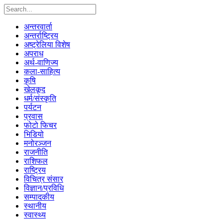
अन्तरवार्ता
अन्तर्राष्ट्रिय
अष्ट्रेलिया विशेष
अपराध
अर्थ-वाणिज्य
कला-साहित्य
कृषि
खेलकूद
धर्म/संस्कृति
पर्यटन
प्रवास
फोटो फिचर
भिडियो
मनोरञ्जन
राजनीति
राशिफल
राष्ट्रिय
विचित्र संसार
विज्ञान/प्रविधि
सम्पादकीय
स्थानीय
स्वास्थ्य