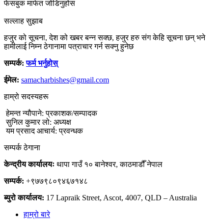
फेसबुक मार्फत जोडिनुहोस
सल्लाह सुझाब
हजुर को सूचना, देश को खबर बन्न सक्छ, हजुर हरु संग केहि सूचना छन् भने
हामीलाई निम्न ठेगानामा पत्राचार गर्न सक्नु हुनेछ
सम्पर्क:
फर्म भर्नुहोस्
ईमेल:
samacharbishes@gmail.com
हाम्रो सदस्यहरू
हेमन्त न्यौपाने: प्रकाशक/सम्पादक
सुनिल कुमार लो: अध्यक्ष
यम प्रसाद आचार्य: प्रवन्धक
सम्पर्क ठेगाना
केन्द्रीय कार्यालयः
थापा गाउँ १० बानेश्वर, काठमाडौँ नेपाल
सम्पर्क:
+९७७९८०९४६७१४८
ब्युरो कार्यालय:
17 Lapraik Street, Ascot, 4007, QLD – Australia
हाम्रो बारे