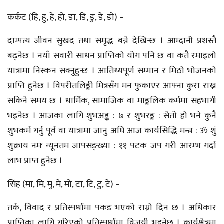
कर्कट (हि, हु, हे, हो, डा, डि, डु, डे, डो) –
दाम्पत्य जीवन सुखद तथा समृद्ध बन्ने देखिन्छ । आम्दानी प्रशस्तै
बढ्नेछ । नयाँ सवारी साधन प्राप्तिको योग पनि छ वा कतै रमाइलो
यात्रामा निस्कन सक्नुहुन्छ । आतिथ्यपूर्ण सम्मान र मिठो भोजनको
प्राप्ति हुनेछ । विपरीतलिङ्गी मित्रसँग मन फुकाएर आफ्ना कुरा राख्न
सकिने समय छ । धार्मिक, सामाजिक वा माङ्गलिक कर्ममा सहभागी
भइनेछ । आजका लागि शुभअङ्क : ७ र शुभरङ्ग : सेतो हो भने कुनै
शुभकर्म गर्नु पूर्व वा यात्रामा जानु अघि आज कार्यसिद्धि मन्त्र : ॐ शुं
शुक्राय नमः न्यूनतम जापसङ्ख्या : ११ पटक जप गरी आरम्भ गर्दा
लाभ प्राप्त हुनेछ ।
सिंह (मा, मि, मु, मे, मो, टा, टि, टु, टे) –
तर्क, विवाद र प्रतिस्पर्धामा पकड भएको राम्रो दिन छ । अधिकार
प्राप्तिका लागि गरिएको प्रतिस्पर्धामा विजयी भइनेछ । कार्यक्षेत्रमा