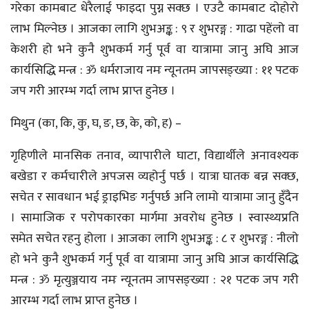
गरेका कामबाट धेरैलाई फाइदा पुग्न सक्छ । एउटै कामबाट दोहोरो
लाभ मिल्नेछ । आजका लागि शुभअङ्क : ९ र शुभरङ्ग : गाढा पहेंलो वा
केशरी हो भने कुनै शुभकर्म गर्नु पूर्व वा यात्रामा जानु अघि आज
कार्यसिद्धि मन्त्र : ॐ धर्मराजाय नमः न्यूनतम जापसङ्ख्या : ११ पटक
जप गरी आरम्भ गर्दा लाभ प्राप्त हुनेछ ।
मिथुन (का, कि, कु, घ, ङ, छ, के, को, ह) –
गृहिणीले मानसिक तनाव, व्यापारीले घाटा, विद्यार्थीले अनावश्यक
बखेडा र कर्मचारीले अपजस व्यहोर्नु पर्छ । यात्रा घातक बन्न सक्छ,
सचेत र सावधान भई ड्राइभिङ गर्नुपर्छ अनि लामो यात्रामा जानु हुँदैन
। सामाजिक र परोपकारका मार्गमा अवरोध हुनेछ । स्वास्थ्यप्रति
समेत सचेत रहनु होला । आजका लागि शुभअङ्क : ८ र शुभरङ्ग : नीलो
हो भने कुनै शुभकर्म गर्नु पूर्व वा यात्रामा जानु अघि आज कार्यसिद्धि
मन्त्र : ॐ मृत्युञ्जयाय नमः न्यूनतम जापसङ्ख्या : २१ पटक जप गरी
आरम्भ गर्दा लाभ प्राप्त हुनेछ ।