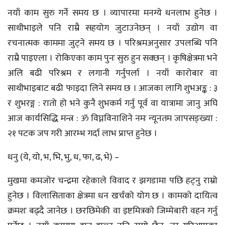
नयाँ काम सुरु गर्ने समय छ । व्यापारमा मनग्ये धनलाभ हुनेछ ।
साथीभाइले पनि राम्रै सहयोग जुटाउनेछन् । नयाँ उद्योग वा
रचनात्मक काममा जुट्ने समय छ । परिश्रमअनुसार उपलब्धि पनि
राम्रै पाइएला । रोकिएका काम पुनः सुरु हुन सक्छन् । कृषिक्षेत्रमा भने
अलि बढी परिश्रम र लगानी गर्नुपर्ला । नयाँ कारोबार वा
साथीभाइबाट बढी फाइदा लिने समय छ । आजका लागि शुभअङ्क : ३
र शुभरङ्ग : रातो हो भने कुनै शुभकर्म गर्नु पूर्व वा यात्रामा जानु अघि
आज कार्यसिद्धि मन्त्र : ॐ विघ्नविनाशिने नमः न्यूनतम जापसङ्ख्या :
२१ पटक जप गरी आरम्भ गर्दा लाभ प्राप्त हुनेछ ।
धनु (ये, यो, भ, भि, भु, ध, फा, ढ, भे) –
मुखमा कमजोर चन्द्रमा रहेकाले विवाद र झगडामा पछि हट्नु राम्रो
हुनेछ । विलासिताका क्षेत्रमा धन खर्चको योग छ । कामको दायित्व
क्रमशः बढ्दै जानेछ । छरछिमेकी वा इष्टमित्रको जिम्मेबारी वहन गर्नु