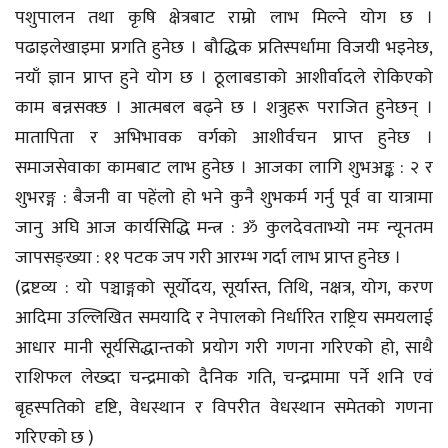
पशुपालन तथा कृषि क्षेत्रबाट राम्रो लाभ मिल्ने योग छ ।
पढाइलेखाइमा प्रगति हुनेछ । बौद्धिक प्रतिस्पर्धामा विजयी भइनेछ,
नयाँ ज्ञान प्राप्त हुने योग छ । ठूलाबडाको आशीर्वादले रोकिएको
काम बन्नसक्छ । आत्मबल बढ्ने छ । शत्रुहरू पराजित हुनेछन् ।
मातापिता र अभिभावक वर्गको आशीर्वचन प्राप्त हुनेछ ।
समाजसेवाका कामबाट लाभ हुनेछ । आजका लागि शुभअङ्क : २ र
शुभरङ्ग : बैजनी वा पहेंलो हो भने कुनै शुभकर्म गर्नु पूर्व वा यात्रामा
जानु अघि आज कार्यसिद्धि मन्त्र : ॐ कुलदेवताभ्यो नमः न्यूनतम
जापसङ्ख्या : ११ पटक जप गरी आरम्भ गर्दा लाभ प्राप्त हुनेछ ।
(द्रष्टव्य : यो पञ्चाङ्गको सूर्योदय, सूर्यास्त, तिथि, नक्षत्र, योग, करण
आदिमा उल्लिखित समयादि र नेपालको निर्धारित राष्ट्रिय समयलाई
आधार मानी सूर्यसिद्धान्तको प्रयोग गरी गणना गरिएको हो, साथै
राशिफल लेख्दा चन्द्रमाको दैनिक गति, चन्द्रमामा पर्ने शनि एवं
बृहस्पतिको दृष्टि, वेधस्थान र विपरीत वेधस्थान समेतको गणना
गरिएको छ )