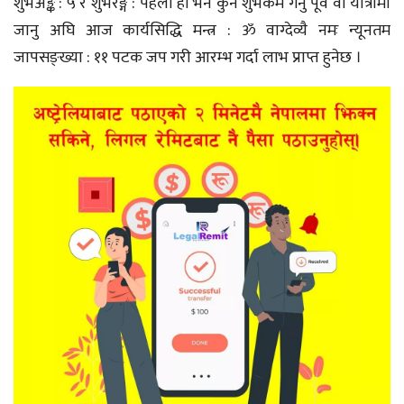
शुभअङ्क : ५ र शुभरङ्ग : पहेंलो हो भने कुनै शुभकर्म गर्नु पूर्व वा यात्रामा
जानु अघि आज कार्यसिद्धि मन्त्र : ॐ वाग्देव्यै नमः न्यूनतम
जापसङ्ख्या : ११ पटक जप गरी आरम्भ गर्दा लाभ प्राप्त हुनेछ ।