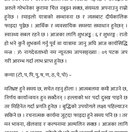
अरुले गरेभनेका कुरामा चित्त नबुझ्न सक्छ, संयमता अपनाउनु राम्रो
हुनेछ । रमाइलो यात्राको सम्भावना छ र त्यसबाट दीर्घकालिक
फाइदा पुग्नेछ । आर्थिक र व्यवसायिक समस्या समाधान हुनेछन् ।
स्वास्थ्य सबल रहने छ । आजका लागि शुभअङ्क : ६ र शुभरङ्ग : रातो
हो भने कुनै शुभकर्म गर्नु पूर्व वा यात्रामा जानु अघि आज कार्यसिद्धि
मन्त्र : ॐ नागदेवताभ्यो नमः न्यूनतम जापसङ्ख्या : ०९ पटक जप
गरी आरम्भ गर्दा लाभ प्राप्त हुनेछ ।
कन्या (टो, प, पि, पु, ष, ण, ठ, पे, पो) –
मतिभ्रष्ट हुने समय छ, सचेत रहनु होला । आत्मबलमा कमी आउने छ,
निर्णय कार्यान्वयन हुन सक्दैनन् । हल्लाको भर पर्दा दुस्ख पाइने छ
तर मिहिनेत गर्दा प्रगति हुनेछ । बुद्धिको उपयोगले लक्ष्य पहिल्याउन
सकिने छ । रचनात्मक कार्यमा जुट्दा फाइदा हुने समय पनि छ । तर
मन भावना, खेलवाड र कल्पनामा अल्मलिन सक्छ । आजका लागि