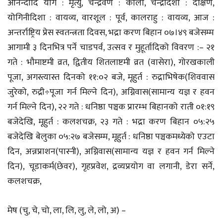
आनन्दादि योग : मृत्यु, चन्द्रवर्ण : कालो, चन्द्रदिशा : दक्षिण,
योगिनीदिशा : वायव्य, वारशूल : पूर्व, कालराहु : वायव्य, आज :
अन्तर्राष्ट्रिय प्रेस स्वतन्त्रता दिवस, भद्रा करण बिहान ०७।४९ बजेसम्म
आगामी ३ दिनभित्र पर्ने चाडपर्व, उत्सव र मुहूर्तादिको विवरण :– २१
गते : भौमाष्टमी व्रत, द्वितीय शितलाष्टमी व्रत (वासेरा), गोरखकाली
पूजा, अगस्त्यास्त दिनको ११:०२ बजे, मूहुर्त : रुद्राभिषेक(शिववास
जुरेको, रुद्री÷पूजा गर्न मिल्ने दिन), अग्निवास(सामान्य यज्ञ र हवन
गर्न मिल्ने दिन), २२ गते : धनिष्ठा पञ्चक प्रारम्भ बिहानको राती ०१:१९
बजेदेखि, मूहुर्त : कलशचक्र, २३ गते : भद्रा करण बिहान ०५:२५
बजेदेखि बेलुका ०५:२७ बजेसम्म, मूहुर्त : धनिष्ठा पञ्चकमध्येको एउटा
दिन, अन्नप्राशन(पास्नी), अग्निवास(सामान्य यज्ञ र हवन गर्न मिल्ने
दिन), चूडाकर्म(छेवर), गृहप्रवेश, द्रव्यप्रयोग वा लगानी, डेरा सर्ने,
कलशचक्र,
मेष (चु, चे, चो, ला, लि, लु, ले, लो, अ) –