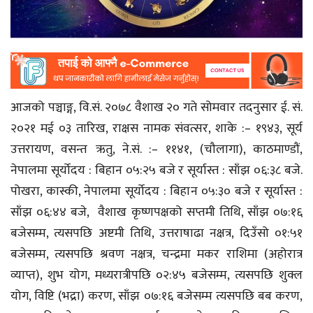
आजको पञ्चाङ्ग, वि.सं. २०७८ वैशाख २० गते सोमवार तदनुसार ई. सं.
२०२१ मई ०३ तारिख, राक्षस नामक संवत्सर, शाके :– १९४३, सूर्य
उत्तरायण, वसन्त ऋतु, ने.सं. :– ११४१, (चौलागा), काठमाण्डौं,
नेपालमा सूर्योदय : बिहान ०५:२५ बजे र सूर्यास्त : साँझ ०६:३८ बजे.
पोखरा, कास्की, नेपालमा सूर्योदय : बिहान ०५:३० बजे र सूर्यास्त :
साँझ ०६:४४ बजे, वैशाख कृष्णपक्षको सप्तमी तिथि, साँझ ०७:१६
बजेसम्म, त्यसपछि अष्टमी तिथि, उत्तराषाढा नक्षत्र, दिउँसो ०१:५१
बजेसम्म, त्यसपछि श्रवण नक्षत्र, चन्द्रमा मकर राशिमा (अहोरात्र
व्याप्त), शुभ योग, मध्यरात्रीपछि ०२:४५ बजेसम्म, त्यसपछि शुक्ल
योग, विष्टि (भद्रा) करण, साँझ ०७:१६ बजेसम्म त्यसपछि बब करण,