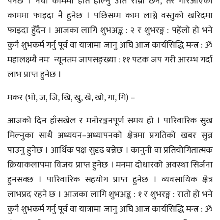
पर्नेछ । नयाँ काममा हात हाल्नु उति राम्रो छैन, तर गरिआएका
काममा फाइदा नै हुनेछ । पछिसम्म काम लाग्ने वस्तुको खरिदमा
फाइदा हुँदैन । आजका लागि शुभअङ्क : २ र शुभरङ्ग : पहेंलो हो भने
कुनै शुभकर्म गर्नु पूर्व वा यात्रामा जानु अघि आज कार्यसिद्धि मन्त्र : ॐ
महालक्ष्म्यै नमः न्यूनतम जापसङ्ख्या : ११ पटक जप गरी आरम्भ गर्दा
लाभ प्राप्त हुनेछ ।
मकर (भो, ज, जि, खि, खु, खे, खो, गा, गि) –
आजको दिन हाँसखेल र मनोरञ्जनपूर्ण समय हो । पारिवारिक सुख
मिल्नुका साथै अध्ययन–अध्यापनको क्षेत्रमा प्रगतिको खबर सुन्न
पाउनु हुनेछ । आर्थिक पक्ष सुदृढ बन्नेछ । कानुनी वा प्रतियोगितात्मक
क्रियाकलापमा विजय प्राप्त हुनेछ । मनमा दोधारको अवस्था सिर्जना
हुनसक्छ । पारिवारिक सहयोग प्राप्त हुनेछ । व्यवसायिक क्षेत्र
लाभप्रद रहने छ । आजका लागि शुभअङ्क : १ र शुभरङ्ग : रातो हो भने
कुनै शुभकर्म गर्नु पूर्व वा यात्रामा जानु अघि आज कार्यसिद्धि मन्त्र : ॐ