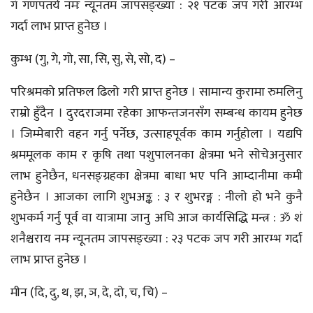
गं गणपतये नमः न्यूनतम जापसङ्ख्या : २१ पटक जप गरी आरम्भ
गर्दा लाभ प्राप्त हुनेछ ।
कुम्भ (गु, गे, गो, सा, सि, सु, से, सो, द) –
परिश्रमको प्रतिफल ढिलो गरी प्राप्त हुनेछ । सामान्य कुरामा रुमलिनु
राम्रो हुँदैन । दुरदराजमा रहेका आफन्तजनसँग सम्बन्ध कायम हुनेछ
। जिम्मेबारी वहन गर्नु पर्नेछ, उत्साहपूर्वक काम गर्नुहोला । यद्यपि
श्रममूलक काम र कृषि तथा पशुपालनका क्षेत्रमा भने सोचेअनुसार
लाभ हुनेछैन, धनसङ्ग्रहका क्षेत्रमा बाधा भए पनि आम्दानीमा कमी
हुनेछैन । आजका लागि शुभअङ्क : ३ र शुभरङ्ग : नीलो हो भने कुनै
शुभकर्म गर्नु पूर्व वा यात्रामा जानु अघि आज कार्यसिद्धि मन्त्र : ॐ शं
शनैश्चराय नमः न्यूनतम जापसङ्ख्या : २३ पटक जप गरी आरम्भ गर्दा
लाभ प्राप्त हुनेछ ।
मीन (दि, दु, थ, झ, ञ, दे, दो, च, चि) –