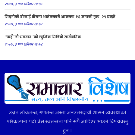
२०७७, ३ माघ शनिबार १४:५८
सिड्नीको बोन्डाई बीचमा आतंककारी आक्रमण,१६ जनाको मृत्य, २९ घाइते
२०७७, ३ माघ शनिबार १४:५८
“कहाँ छौ भगवान”को म्युजिक भिडियो सार्वजनिक
२०७७, ३ माघ शनिबार १४:५८
उन्नत लोकतन्त्र, गणतन्त्र जस्ता जनउत्तरदायी शासन व्यवस्थाको
परिकल्पना गर्दा प्रेस स्वतन्त्रता पनि संगै जोडिएर आउने विषयवस्तु
हुन ।