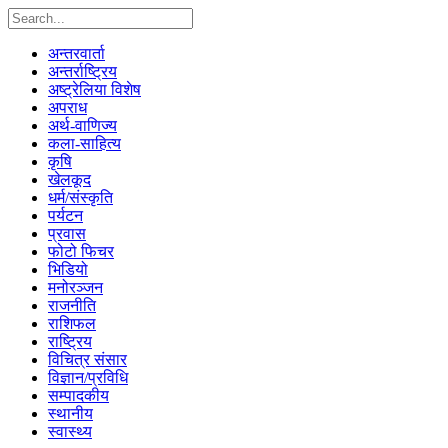
अन्तरवार्ता
अन्तर्राष्ट्रिय
अष्ट्रेलिया विशेष
अपराध
अर्थ-वाणिज्य
कला-साहित्य
कृषि
खेलकूद
धर्म/संस्कृति
पर्यटन
प्रवास
फोटो फिचर
भिडियो
मनोरञ्जन
राजनीति
राशिफल
राष्ट्रिय
विचित्र संसार
विज्ञान/प्रविधि
सम्पादकीय
स्थानीय
स्वास्थ्य