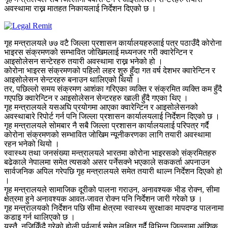
अवस्थामा राख्न मातहत निकायलाई निर्देशन दिएको छ ।
गृह मन्त्रालयले ७७ वटै जिल्ला प्रशासन कार्यालयहरुलाई पत्र पठाउँदै कोरोना
भाइरस संक्रमणको सम्भावित जोखिमलाई मध्यनजर गरी क्वारेन्टिन र
आइसोलेसन सन्टेरहरु तयारी अवस्थामा राख्न भनेको हो ।
कोरोना भाइरस संक्रमणको पहिलो लहर शुरु हुँदा गत वर्ष देशभर क्वारेन्टिन र
आइसोलेसन सेन्टरहरु बनाउन थालिएको थियो ।
तर, पछिल्लो समय संक्रमण आशंका गरिएका व्यक्ति र संक्रमित व्यक्ति कम हुँदै
गएपछि क्वारेन्टिन र आइसोलेसन सेन्टरहरु खाली हुँदै गएका थिए ।
गृह मन्त्रालयले यसअघि प्रयोगमा आएका क्वारेन्टिन र आइसोलेसनको
अवस्थाबारे रिपोर्ट गर्न पनि जिल्ला प्रशासन कार्यालयलाई निर्देशन दिएको छ ।
गृह मन्त्रालयले सोमबार नै सबै जिल्ला प्रशासन कार्यालयलाई परिपत्र गर्दै
कोरोना संक्रमणको सम्भावित जोखिम न्यूनीकरणका लागि तयारी अवस्थामा
रहन भनेको थियो ।
स्वास्थ्य तथा जनसंख्या मन्त्रालयले भारतमा कोरोना भाइरसको संक्रमितहरु
बढेकाले नेपालमा समेत त्यसको असर पर्नेसक्ने भएकाले सककर्ता अपनाउन
सार्वजनिक अपिल गरेपछि गृह मन्त्रालयले समेत तयारी थाल्न निर्देशन दिएको हो
।
गृह मन्त्रालयले सामाजिक दूरीको पालना गराउन, अनावश्यक भीड रोक्न, सीमा
क्षेत्रमा हुने अनावश्यक आवत-जावत रोक्न पनि निर्देशन जारी गरेको छ ।
गृह मन्त्रालयको निर्देशन पछि सीमा क्षेत्रमा स्वास्थ्य सुरक्षाका मापदण्ड पालनामा
कडाइ गर्न थालिएको छ ।
यस्तै, नजिकिँदै गरेको होली पर्वलाई समेत लक्षित गर्दै विभिन्न जिल्लामा आंशिक