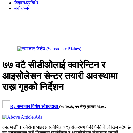
विज्ञान/प्रविधि
मनोरञ्जन
७७ वटै सीडीओलाई क्वारेन्टिन र
आइसोलेसन सेन्टर तयारी अवस्थामा
राख्न गृहको निर्देशन
By
समाचार विशेष संवाददाता
On
२०७७, ११ चैत्र बुधबार १६:०८
काठमाडौं । कोरोना भाइरस (कोभिड १९) संक्रमण फेरि फैलिने जोखिम बढेपछि
गृह मन्त्रालयले सबै जिल्लामा क्वारेन्टिन र आइसोलेशन सेन्टरहरु तयारी