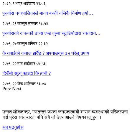
२०८२, १ भाद्र आईतवार २२:०६
पुनर्वास नगरपालिकाले मानव बस्ती नजिकै निर्माण गर्‍यो…
२०७९, २९ फाल्गुन सोमबार १८:१३
पुनर्वासको द फन्की डान्स एन्ड जुम्बा स्टुडियोद्वारा रक्तदान…
२०७९, २७ फाल्गुन शनिबार २२:३२
के तपाईको कपाल झर्दैछ ? अपनाउनुस ३५ घरेलु उपाय
२०७९, २२ माघ आईतवार ०७:५३
दिउँसो सुत्नु फाइदा कि हानी ?
२०७९, २२ जेष्ठ आईतवार १३:०७
Prev
Next
उन्नत लोकतन्त्र, गणतन्त्र जस्ता जनउत्तरदायी शासन व्यवस्थाको परिकल्पना
गर्दा प्रेस स्वतन्त्रता पनि संगै जोडिएर आउने विषयवस्तु हुन ।
थप पढ्नुहोस