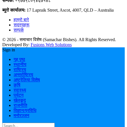
सम्पर्क:
+९७७९८०९४६७१४८
ब्युरो कार्यालय:
17 Lapraik Street, Ascot, 4007, QLD – Australia
हाम्रो बारे
सदस्यहरू
सम्पर्क
© 2026 - समाचार विशेष (Samachar Bishes). All Rights Reserved.
Developed By:
Fusions Web Solutions
Sign in
गृह पृष्ठ
स्थानीय
राष्ट्रिय
अन्तर्राष्ट्रिय
अष्ट्रेलिया विशेष
कृषि
स्वास्थ्य
पर्यटन
खेलकूद
राजनीति
विज्ञान/प्रविधि
मनोरञ्जन