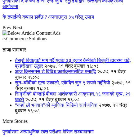
पुनर्वासको द फन्की डान्स एन्ड जुम्बा स्टुडियोद्वारा रक्तदान कार्यक्रमको
आयोजना
के तपाईको कपाल झर्दैछ ? अपनाउनुस ३५ घरेलु उपाय
Prev
Next
e-Commerce Solutions
ताजा समाचार
तेस्रो विवाहको माग गर्दै युवक ३३ हजार केभीको बिजुली टावरमा चढे,
प्रहरीद्वारा उद्धार
२०७७, ११ चैत्र बुधबार १६:०८
आज क्रिसमस डे विविध कार्यक्रमसहित मनाइँदै
२०७७, ११ चैत्र
बुधबार १६:०८
सुन–चाँदीको मूल्य उकालो, एकैदिन सुन ९ सयले महँगियो
२०७७, ११
चैत्र बुधबार १६:०८
सिड्नीको बोन्डाई बीचमा आतंककारी आक्रमण,१६ जनाको मृत्य, २९
घाइते
२०७७, ११ चैत्र बुधबार १६:०८
“कहाँ छौ भगवान”को म्युजिक भिडियो सार्वजनिक
२०७७, ११ चैत्र
बुधबार १६:०८
More Stories
पुनर्वासमा अत्याधुनिक रक्त परीक्षण मेसिन सञ्चालनमा