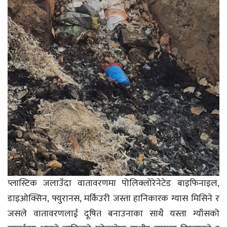
प्लास्टिक जलाउँदा वातावरणमा पोलिक्लोरेनेटेड बाइफिनाइल,
डाइओक्सिन, फ्युरानस, मर्किउरी जस्ता हानिकारक ग्यास मिसिने र
जसले वातावरणलाई दूषित बनाउनाका साथै यस्ता ग्याँसको