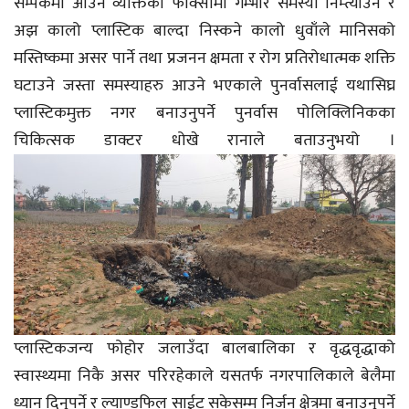
सम्पर्कमा आउने व्यक्तिको फोक्सोमा गम्भीर समस्या निम्त्याउने र
अझ कालो प्लास्टिक बाल्दा निस्कने कालो धुवाँले मानिसको
मस्तिष्कमा असर पार्ने तथा प्रजनन क्षमता र रोग प्रतिरोधात्मक शक्ति
घटाउने जस्ता समस्याहरु आउने भएकाले पुनर्वासलाई यथासिघ्र
प्लास्टिकमुक्त नगर बनाउनुपर्ने पुनर्वास पोलिक्लिनिकका
चिकित्सक डाक्टर धोखे रानाले बताउनुभयो ।
प्लास्टिकजन्य फोहोर जलाउँदा बालबालिका र वृद्धवृद्धाको
स्वास्थ्यमा निकै असर परिरहेकाले यसतर्फ नगरपालिकाले बेलैमा
ध्यान दिनुपर्ने र ल्याण्डफिल साईट सकेसम्म निर्जन क्षेत्रमा बनाउनुपर्ने