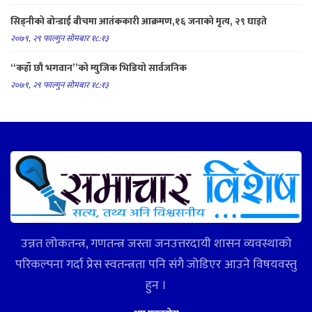
सिड्नीको बोन्डाई बीचमा आतंककारी आक्रमण,१६ जनाको मृत्य, २९ घाइते
२०७९, २९ फाल्गुन सोमबार १८:१३
“कहाँ छौ भगवान”को म्युजिक भिडियो सार्वजनिक
२०७९, २९ फाल्गुन सोमबार १८:१३
उन्नत लोकतन्त्र, गणतन्त्र जस्ता जनउत्तरदायी शासन व्यवस्थाको
परिकल्पना गर्दा प्रेस स्वतन्त्रता पनि संगै जोडिएर आउने विषयवस्तु
हुन ।