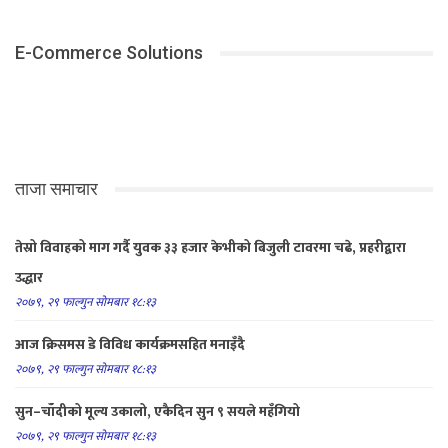
E-Commerce Solutions
ताजा समाचार
तेस्रो विवाहको माग गर्दै युवक ३३ हजार केभीको बिजुली टावरमा चढे, प्रहरीद्वारा
उद्धार
२०७९, २९ फाल्गुन सोमबार १८:१३
आज क्रिसमस डे विविध कार्यक्रमसहित मनाइँदै
२०७९, २९ फाल्गुन सोमबार १८:१३
सुन–चाँदीको मूल्य उकालो, एकैदिन सुन ९ सयले महँगियो
२०७९, २९ फाल्गुन सोमबार १८:१३