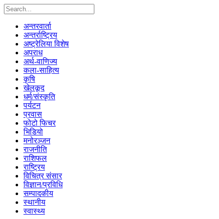
अन्तरवार्ता
अन्तर्राष्ट्रिय
अष्ट्रेलिया विशेष
अपराध
अर्थ-वाणिज्य
कला-साहित्य
कृषि
खेलकूद
धर्म/संस्कृति
पर्यटन
प्रवास
फोटो फिचर
भिडियो
मनोरञ्जन
राजनीति
राशिफल
राष्ट्रिय
विचित्र संसार
विज्ञान/प्रविधि
सम्पादकीय
स्थानीय
स्वास्थ्य