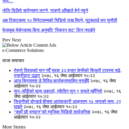
भव्य…
भोलि दिउँसो सूर्यग्रहण लाग्ने, नाङ्गो आँखाले हेर्न नहुने
अब टिकटकमा १० मिनेटसम्मको भिडियो राख्न मिल्ने, युटुबलाई थप चुनौती
फेसबुक मेसेन्जरमा बिना अनुमति ‘स्क्रिन सट’ लिन नपाईने
Prev
Next
e-Commerce Solutions
ताजा समाचार
तेस्रो विवाहको माग गर्दै युवक ३३ हजार केभीको बिजुली टावरमा चढे,
प्रहरीद्वारा उद्धार
२०७८, १६ जेष्ठ आईतवार १०:२२
आज क्रिसमस डे विविध कार्यक्रमसहित मनाइँदै
२०७८, १६ जेष्ठ
आईतवार १०:२२
सुन–चाँदीको मूल्य उकालो, एकैदिन सुन ९ सयले महँगियो
२०७८, १६
जेष्ठ आईतवार १०:२२
सिड्नीको बोन्डाई बीचमा आतंककारी आक्रमण,१६ जनाको मृत्य, २९
घाइते
२०७८, १६ जेष्ठ आईतवार १०:२२
“कहाँ छौ भगवान”को म्युजिक भिडियो सार्वजनिक
२०७८, १६ जेष्ठ
आईतवार १०:२२
More Stories