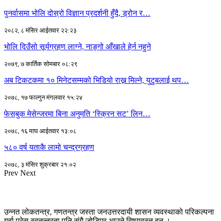
पुनर्वासमा भोलि दोस्रो विज्ञान प्रदर्शनी हुँदै, ड्रोन र…
२०८२, ८ मंसिर आईतवार २२:२३
भोलि दिउँसो सूर्यग्रहण लाग्ने, नाङ्गो आँखाले हेर्न नहुने
२०७९, ७ कार्तिक सोमबार ०८:२९
अब टिकटकमा १० मिनेटसम्मको भिडियो राख्न मिल्ने, युटुबलाई थप…
२०७८, १७ फाल्गुन मंगलवार १५:२४
फेसबुक मेसेन्जरमा बिना अनुमति ‘स्क्रिन सट’ लिन…
२०७८, १६ माघ आईतवार १३:०८
५८० वर्ष यताकै लामो चन्द्रग्रहण
२०७८, ३ मंसिर शुक्रबार २१:०२
Prev
Next
उन्नत लोकतन्त्र, गणतन्त्र जस्ता जनउत्तरदायी शासन व्यवस्थाको परिकल्पना
गर्दा प्रेस स्वतन्त्रता पनि संगै जोडिएर आउने विषयवस्तु हुन ।