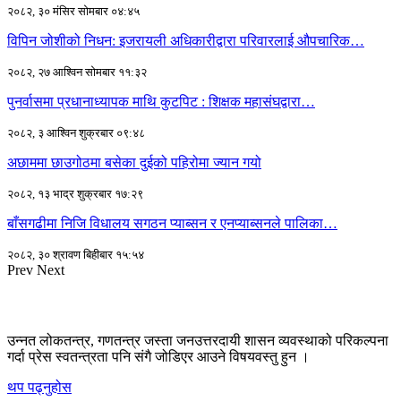
२०८२, ३० मंसिर सोमबार ०४:४५
विपिन जोशीको निधन: इजरायली अधिकारीद्वारा परिवारलाई औपचारिक…
२०८२, २७ आश्विन सोमबार ११:३२
पुनर्वासमा प्रधानाध्यापक माथि कुटपिट : शिक्षक महासंघद्वारा…
२०८२, ३ आश्विन शुक्रबार ०९:४८
अछाममा छाउगोठमा बसेका दुईको पहिरोमा ज्यान गयो
२०८२, १३ भाद्र शुक्रबार १७:२९
बाँसगढीमा निजि विधालय सगठन प्याब्सन र एनप्याब्सनले पालिका…
२०८२, ३० श्रावण बिहीबार १५:५४
Prev
Next
उन्नत लोकतन्त्र, गणतन्त्र जस्ता जनउत्तरदायी शासन व्यवस्थाको परिकल्पना
गर्दा प्रेस स्वतन्त्रता पनि संगै जोडिएर आउने विषयवस्तु हुन ।
थप पढ्नुहोस