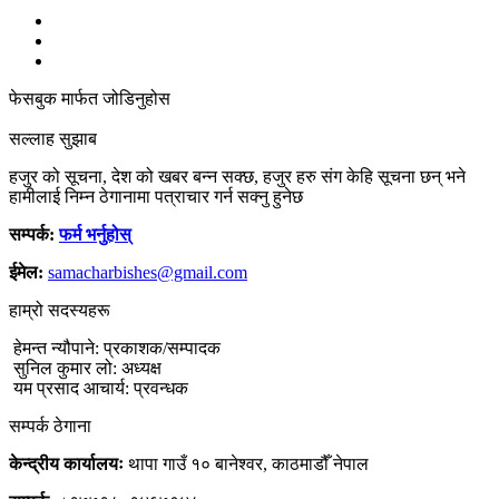
फेसबुक मार्फत जोडिनुहोस
सल्लाह सुझाब
हजुर को सूचना, देश को खबर बन्न सक्छ, हजुर हरु संग केहि सूचना छन् भने
हामीलाई निम्न ठेगानामा पत्राचार गर्न सक्नु हुनेछ
सम्पर्क:
फर्म भर्नुहोस्
ईमेल:
samacharbishes@gmail.com
हाम्रो सदस्यहरू
हेमन्त न्यौपाने: प्रकाशक/सम्पादक
सुनिल कुमार लो: अध्यक्ष
यम प्रसाद आचार्य: प्रवन्धक
सम्पर्क ठेगाना
केन्द्रीय कार्यालयः
थापा गाउँ १० बानेश्वर, काठमाडौँ नेपाल