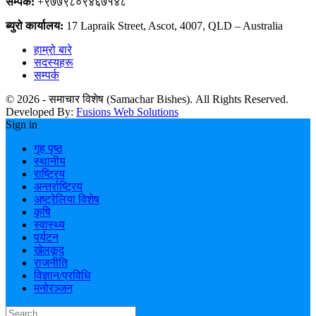
सम्पर्क:
+९७७९८०९४६७१४८
ब्युरो कार्यालय:
17 Lapraik Street, Ascot, 4007, QLD – Australia
हाम्रो बारे
सदस्यहरू
सम्पर्क
© 2026 - समाचार विशेष (Samachar Bishes). All Rights Reserved.
Developed By:
Fusions Web Solutions
Sign in
गृह पृष्ठ
स्थानीय
राष्ट्रिय
अन्तर्राष्ट्रिय
अष्ट्रेलिया विशेष
कृषि
स्वास्थ्य
पर्यटन
खेलकूद
राजनीति
विज्ञान/प्रविधि
मनोरञ्जन