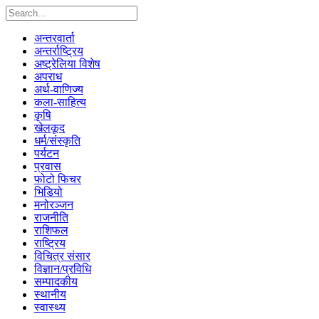
अन्तरवार्ता
अन्तर्राष्ट्रिय
अष्ट्रेलिया विशेष
अपराध
अर्थ-वाणिज्य
कला-साहित्य
कृषि
खेलकूद
धर्म/संस्कृति
पर्यटन
प्रवास
फोटो फिचर
भिडियो
मनोरञ्जन
राजनीति
राशिफल
राष्ट्रिय
विचित्र संसार
विज्ञान/प्रविधि
सम्पादकीय
स्थानीय
स्वास्थ्य