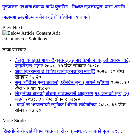
पुनर्वासमा प्रधानाध्यापक माथि कुटपिट : शिक्षक महासंघद्वारा कडा आपत्ति
अछाममा छाउगोठमा बसेका दुईको पहिरोमा ज्यान गयो
Prev
Next
e-Commerce Solutions
ताजा समाचार
तेस्रो विवाहको माग गर्दै युवक ३३ हजार केभीको बिजुली टावरमा चढे,
प्रहरीद्वारा उद्धार
२०७८, ३१ जेष्ठ सोमबार १७:२०
आज क्रिसमस डे विविध कार्यक्रमसहित मनाइँदै
२०७८, ३१ जेष्ठ
सोमबार १७:२०
सुन–चाँदीको मूल्य उकालो, एकैदिन सुन ९ सयले महँगियो
२०७८, ३१
जेष्ठ सोमबार १७:२०
सिड्नीको बोन्डाई बीचमा आतंककारी आक्रमण,१६ जनाको मृत्य, २९
घाइते
२०७८, ३१ जेष्ठ सोमबार १७:२०
“कहाँ छौ भगवान”को म्युजिक भिडियो सार्वजनिक
२०७८, ३१ जेष्ठ
सोमबार १७:२०
More Stories
सिड्नीको बोन्डाई बीचमा आतंककारी आक्रमण,१६ जनाको मृत्य, २९…