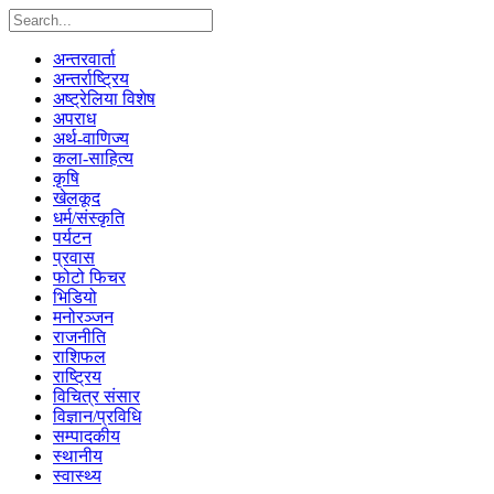
अन्तरवार्ता
अन्तर्राष्ट्रिय
अष्ट्रेलिया विशेष
अपराध
अर्थ-वाणिज्य
कला-साहित्य
कृषि
खेलकूद
धर्म/संस्कृति
पर्यटन
प्रवास
फोटो फिचर
भिडियो
मनोरञ्जन
राजनीति
राशिफल
राष्ट्रिय
विचित्र संसार
विज्ञान/प्रविधि
सम्पादकीय
स्थानीय
स्वास्थ्य