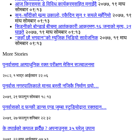
आज क्रिसमस डे विविध कार्यक्रमसहित मनाइँदै
२०७७, १९ माघ
सोमबार ०९:१३
सुन–चाँदीको मूल्य उकालो, एकैदिन सुन ९ सयले महँगियो
२०७७, १९
माघ सोमबार ०९:१३
सिड्नीको बोन्डाई बीचमा आतंककारी आक्रमण,१६ जनाको मृत्य, २९
घाइते
२०७७, १९ माघ सोमबार ०९:१३
“कहाँ छौ भगवान”को म्युजिक भिडियो सार्वजनिक
२०७७, १९ माघ
सोमबार ०९:१३
More Stories
पुनर्वासमा अत्याधुनिक रक्त परीक्षण मेसिन सञ्चालनमा
२०८२, १ भाद्र आईतवार २२:०६
पुनर्वास नगरपालिकाले मानव बस्ती नजिकै निर्माण गर्‍यो…
२०७९, २९ फाल्गुन सोमबार १८:१३
पुनर्वासको द फन्की डान्स एन्ड जुम्बा स्टुडियोद्वारा रक्तदान…
२०७९, २७ फाल्गुन शनिबार २२:३२
के तपाईको कपाल झर्दैछ ? अपनाउनुस ३५ घरेलु उपाय
२०७९, २२ माघ आईतवार ०७:५३