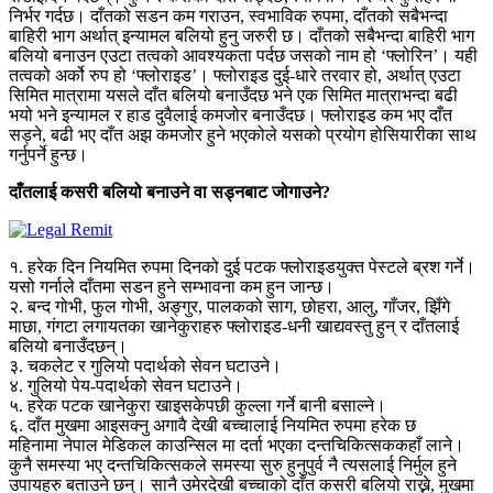
निर्भर गर्दछ। दाँतको सडन कम गराउन, स्वभाविक रुपमा, दाँतको सबैभन्दा
बाहिरी भाग अर्थात् इन्यामल बलियो हुनु जरुरी छ। दाँतको सबैभन्दा बाहिरी भाग
बलियो बनाउन एउटा तत्वको आवश्यकता पर्दछ जसको नाम हो ‘फ्लोरिन’। यही
तत्वको अर्को रुप हो ‘फ्लोराइड’। फ्लोराइड दुई-धारे तरवार हो, अर्थात् एउटा
सिमित मात्रामा यसले दाँत बलियो बनाउँदछ भने एक सिमित मात्राभन्दा बढी
भयो भने इन्यामल र हाड दुवैलाई कमजोर बनाउँदछ। फ्लोराइड कम भए दाँत
सड्ने, बढी भए दाँत अझ कमजोर हुने भएकोले यसको प्रयोग होसियारीका साथ
गर्नुपर्ने हुन्छ।
दाँतलाई कसरी बलियो बनाउने वा सड्नबाट जोगाउने?
१. हरेक दिन नियमित रुपमा दिनको दुई पटक फ्लोराइडयुक्त पेस्टले ब्रश गर्ने।
यसो गर्नाले दाँतमा सडन हुने सम्भावना कम हुन जान्छ।
२. बन्द गोभी, फुल गोभी, अङ्गुर, पालकको साग, छोहरा, आलु, गाँजर, झिँगे
माछा, गंगटा लगायतका खानेकुराहरु फ्लोराइड-धनी खाद्यवस्तु हुन् र दाँतलाई
बलियो बनाउँदछन्।
३. चकलेट र गुलियो पदार्थको सेवन घटाउने।
४. गुलियो पेय-पदार्थको सेवन घटाउने।
५. हरेक पटक खानेकुरा खाइसकेपछी कुल्ला गर्ने बानी बसाल्ने।
६. दाँत मुखमा आइसक्नु अगावै देखी बच्चालाई नियमित रुपमा हरेक छ
महिनामा नेपाल मेडिकल काउन्सिल मा दर्ता भएका दन्तचिकित्सककहाँ लाने।
कुनै समस्या भए दन्तचिकित्सकले समस्या सुरु हुनुपुर्व नै त्यसलाई निर्मुल हुने
उपायहरु बताउने छन्। सानै उमेरदेखी बच्चाको दाँत कसरी बलियो राख्ने, मुखमा