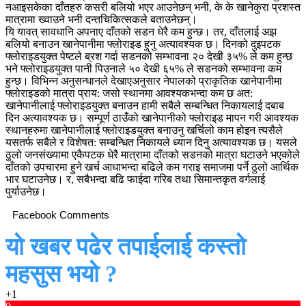
नआइसकेका दाँतहरु कसरी बलियो भएर आउनेछन् भनी, के के खानेकुरा प्रशस्त
मात्रामा ख्वाउने भनी दन्तचिकित्सकले बताउनेछन्।
यि यावत् सावधानि अपनाए दाँतको सडन धेरै कम हुन्छ। तर, दाँतलाई अझ
बलियो बनाउन खानेपानीमा फ्लोराइड हुनु अत्यावश्यक छ। दिनको दुइपटक
फ्लोराइडयुक्त पेष्टले ब्रश गर्दा सडनको सम्भावना २० देखी ३५% ले कम हुन्छ
भने फ्लोराइडयुक्त पानी पिउनाले ५० देखी ६५% ले सडनको सम्भावना कम
हुन्छ। विभिन्न अनुसन्धानले देखाएअनुसार नेपालको प्राकृतिक खानेपानीमा
फ्लोराइडको मात्रा प्राय: जसो स्थानमा आवश्यकभन्दा कम छ अत:
खानेपानीलाई फ्लोराइडयुक्त बनाउन हामी सबैले सम्बन्धित निकायलाई दबाब
दिन अत्यावश्यक छ। सम्पूर्ण ठाउँंको खानेपानीको फ्लोराइड मापन गरी आवश्यक
स्थानहरुमा खानेपानीलाई फ्लोराइडयुक्त बनाउनु खर्चिलो काम होइन त्यसैले
यसतर्फ सबैले र विशेषत: सम्बन्धित निकायले ध्यान दिनु अत्यावश्यक छ। यसले
ठुलो जनसंख्यामा एकैपटक धेरै मात्रामा दाँतको सडनको मात्रा घटाउने भएकोले
दाँतको उपचारमा हुने खर्च आधाभन्दा बढिले कम गराइ समाजमा पर्ने ठुलो आर्थिक
भार घटाउनेछ। र, सबैभन्दा बढि फाईदा गरिब तथा सिमान्तकृत वर्गलाई
पुर्याउनेछ।
Facebook Comments
यो खबर पढेर तपाईलाई कस्तो
महसुस भयो ?
+1