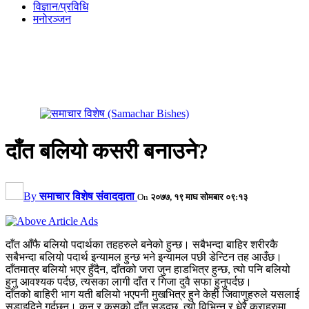
विज्ञान/प्रविधि
मनोरञ्जन
दाँत बलियो कसरी बनाउने?
By
समाचार विशेष संवाददाता
On
२०७७, १९ माघ सोमबार ०९:१३
दाँत आँफै बलियो पदार्थका तहहरुले बनेको हुन्छ। सबैभन्दा बाहिर शरीरकै
सबैभन्दा बलियो पदार्थ इन्यामल हुन्छ भने इन्यामल पछी डेन्टिन तह आउँछ।
दाँतमात्र बलियो भएर हुँदैन, दाँतको जरा जुन हाडभित्र हुन्छ, त्यो पनि बलियो
हुनु आवश्यक पर्दछ, त्यसका लागी दाँत र गिजा दुवै सफा हुनुपर्दछ।
दाँतको बाहिरी भाग यती बलियो भएपनी मुखभित्र हुने केही जिवाणुहरुले यसलाई
सडाइदिने गर्दछन्। कुन र कसको दाँत सड्दछ, त्यो विभिन्न र धेरै कुराहरुमा