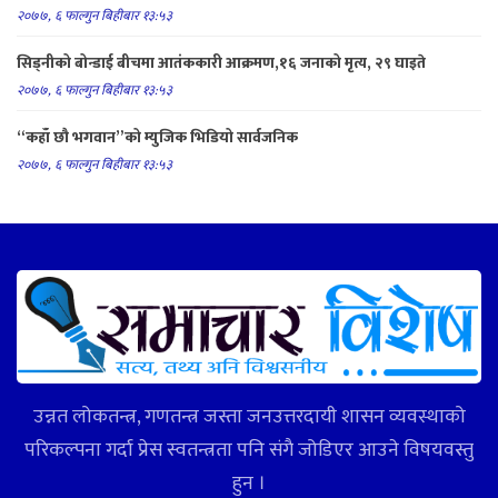
२०७७, ६ फाल्गुन बिहीबार १३:५३
सिड्नीको बोन्डाई बीचमा आतंककारी आक्रमण,१६ जनाको मृत्य, २९ घाइते
२०७७, ६ फाल्गुन बिहीबार १३:५३
“कहाँ छौ भगवान”को म्युजिक भिडियो सार्वजनिक
२०७७, ६ फाल्गुन बिहीबार १३:५३
उन्नत लोकतन्त्र, गणतन्त्र जस्ता जनउत्तरदायी शासन व्यवस्थाको
परिकल्पना गर्दा प्रेस स्वतन्त्रता पनि संगै जोडिएर आउने विषयवस्तु
हुन ।