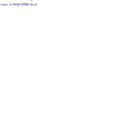
२०७७, २२ फाल्गुन शनिबार १७:३१