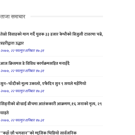
ताजा समाचार
तेस्रो विवाहको माग गर्दै युवक ३३ हजार केभीको बिजुली टावरमा चढे,
प्रहरीद्वारा उद्धार
२०७७, २२ फाल्गुन शनिबार १७:३१
आज क्रिसमस डे विविध कार्यक्रमसहित मनाइँदै
२०७७, २२ फाल्गुन शनिबार १७:३१
सुन–चाँदीको मूल्य उकालो, एकैदिन सुन ९ सयले महँगियो
२०७७, २२ फाल्गुन शनिबार १७:३१
सिड्नीको बोन्डाई बीचमा आतंककारी आक्रमण,१६ जनाको मृत्य, २९
घाइते
२०७७, २२ फाल्गुन शनिबार १७:३१
“कहाँ छौ भगवान”को म्युजिक भिडियो सार्वजनिक