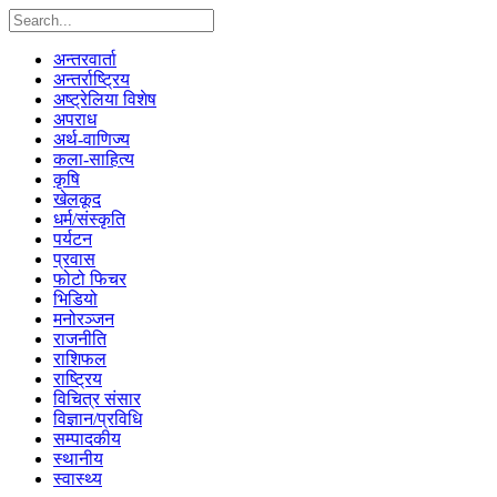
अन्तरवार्ता
अन्तर्राष्ट्रिय
अष्ट्रेलिया विशेष
अपराध
अर्थ-वाणिज्य
कला-साहित्य
कृषि
खेलकूद
धर्म/संस्कृति
पर्यटन
प्रवास
फोटो फिचर
भिडियो
मनोरञ्जन
राजनीति
राशिफल
राष्ट्रिय
विचित्र संसार
विज्ञान/प्रविधि
सम्पादकीय
स्थानीय
स्वास्थ्य