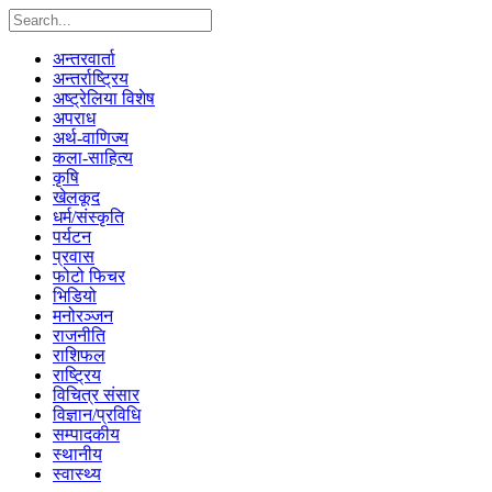
अन्तरवार्ता
अन्तर्राष्ट्रिय
अष्ट्रेलिया विशेष
अपराध
अर्थ-वाणिज्य
कला-साहित्य
कृषि
खेलकूद
धर्म/संस्कृति
पर्यटन
प्रवास
फोटो फिचर
भिडियो
मनोरञ्जन
राजनीति
राशिफल
राष्ट्रिय
विचित्र संसार
विज्ञान/प्रविधि
सम्पादकीय
स्थानीय
स्वास्थ्य