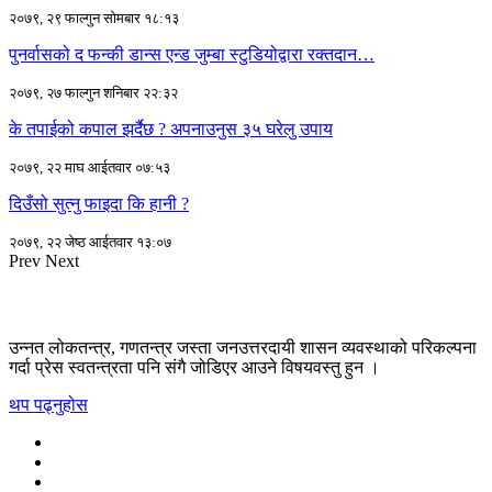
२०७९, २९ फाल्गुन सोमबार १८:१३
पुनर्वासको द फन्की डान्स एन्ड जुम्बा स्टुडियोद्वारा रक्तदान…
२०७९, २७ फाल्गुन शनिबार २२:३२
के तपाईको कपाल झर्दैछ ? अपनाउनुस ३५ घरेलु उपाय
२०७९, २२ माघ आईतवार ०७:५३
दिउँसो सुत्नु फाइदा कि हानी ?
२०७९, २२ जेष्ठ आईतवार १३:०७
Prev
Next
उन्नत लोकतन्त्र, गणतन्त्र जस्ता जनउत्तरदायी शासन व्यवस्थाको परिकल्पना
गर्दा प्रेस स्वतन्त्रता पनि संगै जोडिएर आउने विषयवस्तु हुन ।
थप पढ्नुहोस