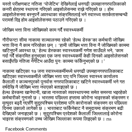
यस्तो परीक्षणबाट नतिजा ‘पोजेटिभ’ देखिनेलाई धनगढी उपमहानगरपालिकाको
कनरी क्षेत्रमा स्थापना गरिएको आइसोलेसनमा राख्ने गरिएको छ । होम
आइसोलेसनमा बस्नुपर्ने अवस्थाका संक्रमितलाई भने स्वास्थ्य सतर्कतासम्बन्धी
परामर्श दिइ होम आइसोलेसनमा पठाउने गरिएको छ ।
जोखिम भत्ता विना जोखिमको काम गर्दै स्वास्थ्यकर्मी
गौरीफन्टा सीमा नाकामा सञ्चालनमा रहेको ‘हेल्थ डेस्क’का कर्मचारी जोखिम
भत्ता विना नै काम गरिरहेका छन् । ‘हामी जोखिम भत्ता विना नै जोखिमको काममा
खटिनुपर्ने अवस्था छ,’ हेल्थ डेस्कका स्वास्थ्यकर्मी गणेश साउँदले भने, ‘काम
गर्दा गर्दै संक्रमित हुनुभएका एक जना स्वास्थ्यकर्मी केही दिनको आइसोलेसनको
बसाइँपछि नतिजा नेगेटिभ आउँदा पुनः काममा फर्किनुभएको छ ।’
नाकामा खटिएका १७ जना स्वास्थ्यकर्मीमध्ये धनगढी उपमहानगरपालिकाबाट
खटिएका स्वास्थ्यकर्मीले जोखिम भत्ता पाए पनि जिल्ला स्वास्थ्य कार्यालय
कैलाली र कञ्चनपुरको पुनर्वास नगरपालिकाबाट खटिने स्वास्थ्यकर्मी भने गत
वर्षदेखि नै जोखिम भत्ता नपाएको बताइएको छ ।
हेल्थ डेस्कमा खानेपानी, खाजा नास्ताको व्यवस्थापनमा समेत समस्या भइरहेको
कर्मचारीको गुनासो छ । भारतमा पछिल्ला हप्तामा कोरोना भाइरसको संक्रमण र
मृत्युदर बढ्दै गएसँगै सुदूरपश्चिम प्रदेशमा पनि कारोनाको संक्रमण दर पछिल्ला
दिनमा उकालो लागेको छ । भारतबाट फर्किनेबाट नै समुदायमा संक्रमण बढी
देखिएको जनाइएको छ । सुदूरपश्चिम प्रदेशको कैलाली जिल्लालाई कोरोना
भाइरस संक्रमणको उच्च जोखिम जिल्लाका रूपमा लिइएको छ । rss
Facebook Comments