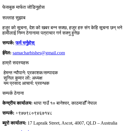
फेसबुक मार्फत जोडिनुहोस
सल्लाह सुझाब
हजुर को सूचना, देश को खबर बन्न सक्छ, हजुर हरु संग केहि सूचना छन् भने
हामीलाई निम्न ठेगानामा पत्राचार गर्न सक्नु हुनेछ
सम्पर्क:
फर्म भर्नुहोस्
ईमेल:
samacharbishes@gmail.com
हाम्रो सदस्यहरू
हेमन्त न्यौपाने: प्रकाशक/सम्पादक
सुनिल कुमार लो: अध्यक्ष
यम प्रसाद आचार्य: प्रवन्धक
सम्पर्क ठेगाना
केन्द्रीय कार्यालयः
थापा गाउँ १० बानेश्वर, काठमाडौँ नेपाल
सम्पर्क:
+९७७९८०९४६७१४८
ब्युरो कार्यालय:
17 Lapraik Street, Ascot, 4007, QLD – Australia