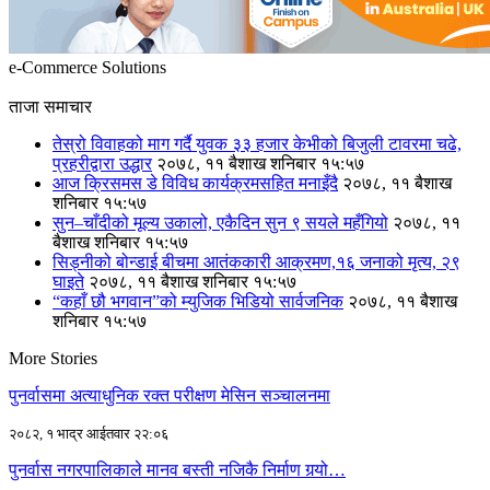
e-Commerce Solutions
ताजा समाचार
तेस्रो विवाहको माग गर्दै युवक ३३ हजार केभीको बिजुली टावरमा चढे,
प्रहरीद्वारा उद्धार
२०७८, ११ बैशाख शनिबार १५:५७
आज क्रिसमस डे विविध कार्यक्रमसहित मनाइँदै
२०७८, ११ बैशाख
शनिबार १५:५७
सुन–चाँदीको मूल्य उकालो, एकैदिन सुन ९ सयले महँगियो
२०७८, ११
बैशाख शनिबार १५:५७
सिड्नीको बोन्डाई बीचमा आतंककारी आक्रमण,१६ जनाको मृत्य, २९
घाइते
२०७८, ११ बैशाख शनिबार १५:५७
“कहाँ छौ भगवान”को म्युजिक भिडियो सार्वजनिक
२०७८, ११ बैशाख
शनिबार १५:५७
More Stories
पुनर्वासमा अत्याधुनिक रक्त परीक्षण मेसिन सञ्चालनमा
२०८२, १ भाद्र आईतवार २२:०६
पुनर्वास नगरपालिकाले मानव बस्ती नजिकै निर्माण गर्‍यो…