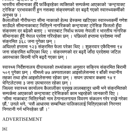
भारतीय सीमानाका हुँदै फर्किइरहेका व्यक्तिको सम्पर्कमा आएकाको ‘कन्ट्याक्ट
ट्रेसिङ’ प्रभावकारी हुन नसक्दा संक्रमणको दर बढ्दै गएको स्वास्थ्यकर्मीको
अनुभव छ ।
कैलालीको गौरीफन्टा सीमा नाकाको हेल्थ डेस्कमा खटिएका स्वास्थ्यकर्मी गणेश
साउँदले सीमानाकाबाट भित्रिने नागरिकको कन्ट्याक्ट ट्रेसिङ फितलो हुँदा
संक्रमण दर बढेकोे बताए । भारतबाट निर्वाध रूपमा नेपाली र भारतीय नागरिक
सीमानाका हुँदै नेपाल प्रवेश गरिरहेका छन् । पछिल्लो हप्तामा प्रदेशमा नयाँ
संक्रमित ३६८ जना पुगेका छन् ।
अघिल्लो हप्तामा १२३ संक्रमित फेला परेका थिए । शुक्रवार एकैदिनमा ९४
जना संक्रमित थपिएका थिए । संक्रमणको दर बढ्दै जाँदा प्रदेशमा जटिल
अवस्थाका बिरामी पनि बढ्दै गएका छन् ।
स्वास्थ्य निर्देशनालय दीपायलको तथ्यांकका अनुसार सक्रिय संक्रमित बिरामी
५०९ पुगेका छन् । यीमध्ये ७७ अस्पतालका आइसोलेसनमा र बाँकी स्थानीय
तहका तथा होम आइसोलेसनमा रहेका छन् । सघन उपचार कक्षमा १४ र
भेन्टिलेटरमा ३ जना उपचाररत रहेका छन् ।
जिल्ला स्वास्थ्य कार्यालय कैलालीका प्रमुख लालबहादुर धामी भने संक्रमितको
सम्पर्कमा आएकाको कन्ट्याक्ट ट्रेसिङको काम भइरहेको जानकारी दिए ।
‘सीमा नाकाबाट भित्रिनेको नाम ठेगानालगायत विवरण संकलन गरेर राख्ने गरेका
छौं,’ उनले भने, ‘यसै आधारमा सम्बन्धित पालिकालाई भित्रिएकाको निरन्तर
निगरानी गर्न भनिरहेका छौं ।’
ADVERTISEMENT
￼