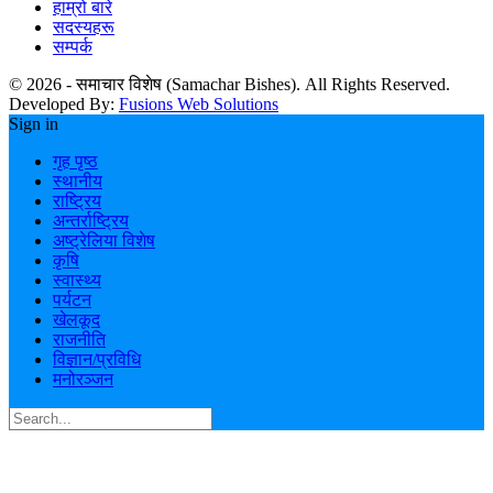
हाम्रो बारे
सदस्यहरू
सम्पर्क
© 2026 - समाचार विशेष (Samachar Bishes). All Rights Reserved.
Developed By:
Fusions Web Solutions
Sign in
गृह पृष्ठ
स्थानीय
राष्ट्रिय
अन्तर्राष्ट्रिय
अष्ट्रेलिया विशेष
कृषि
स्वास्थ्य
पर्यटन
खेलकूद
राजनीति
विज्ञान/प्रविधि
मनोरञ्जन