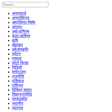
अन्तरवार्ता
अन्तर्राष्ट्रिय
अष्ट्रेलिया विशेष
अपराध
अर्थ-वाणिज्य
कला-साहित्य
कृषि
खेलकूद
धर्म/संस्कृति
पर्यटन
प्रवास
फोटो फिचर
भिडियो
मनोरञ्जन
राजनीति
राशिफल
राष्ट्रिय
विचित्र संसार
विज्ञान/प्रविधि
सम्पादकीय
स्थानीय
स्वास्थ्य