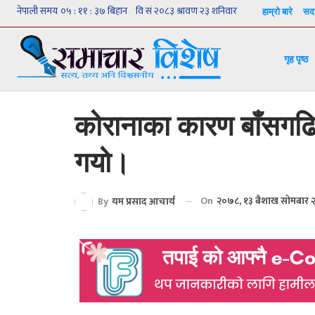
हाम्रो बारे
सदस
गृह पृष्ठ
कोरानाका कारण बाँसगढि
गयो।
On
२०७८, १३ बैशाख सोमबार 
By
यम प्रसाद आचार्य