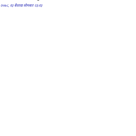
२०७८, १३ बैशाख सोमबार २३:१३