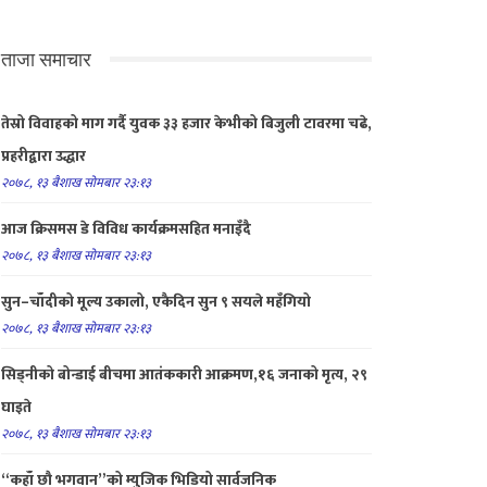
ताजा समाचार
तेस्रो विवाहको माग गर्दै युवक ३३ हजार केभीको बिजुली टावरमा चढे,
प्रहरीद्वारा उद्धार
२०७८, १३ बैशाख सोमबार २३:१३
आज क्रिसमस डे विविध कार्यक्रमसहित मनाइँदै
२०७८, १३ बैशाख सोमबार २३:१३
सुन–चाँदीको मूल्य उकालो, एकैदिन सुन ९ सयले महँगियो
२०७८, १३ बैशाख सोमबार २३:१३
सिड्नीको बोन्डाई बीचमा आतंककारी आक्रमण,१६ जनाको मृत्य, २९
घाइते
२०७८, १३ बैशाख सोमबार २३:१३
“कहाँ छौ भगवान”को म्युजिक भिडियो सार्वजनिक