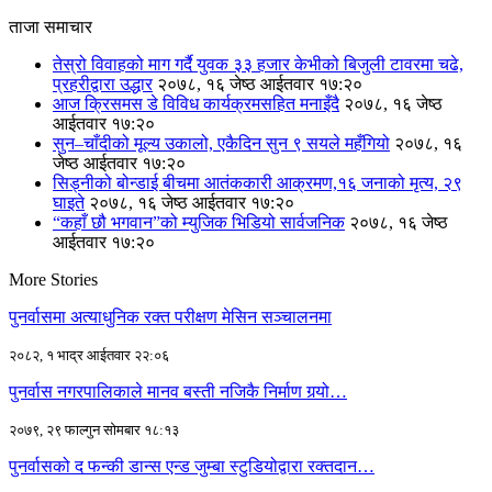
ताजा समाचार
तेस्रो विवाहको माग गर्दै युवक ३३ हजार केभीको बिजुली टावरमा चढे,
प्रहरीद्वारा उद्धार
२०७८, १६ जेष्ठ आईतवार १७:२०
आज क्रिसमस डे विविध कार्यक्रमसहित मनाइँदै
२०७८, १६ जेष्ठ
आईतवार १७:२०
सुन–चाँदीको मूल्य उकालो, एकैदिन सुन ९ सयले महँगियो
२०७८, १६
जेष्ठ आईतवार १७:२०
सिड्नीको बोन्डाई बीचमा आतंककारी आक्रमण,१६ जनाको मृत्य, २९
घाइते
२०७८, १६ जेष्ठ आईतवार १७:२०
“कहाँ छौ भगवान”को म्युजिक भिडियो सार्वजनिक
२०७८, १६ जेष्ठ
आईतवार १७:२०
More Stories
पुनर्वासमा अत्याधुनिक रक्त परीक्षण मेसिन सञ्चालनमा
२०८२, १ भाद्र आईतवार २२:०६
पुनर्वास नगरपालिकाले मानव बस्ती नजिकै निर्माण गर्‍यो…
२०७९, २९ फाल्गुन सोमबार १८:१३
पुनर्वासको द फन्की डान्स एन्ड जुम्बा स्टुडियोद्वारा रक्तदान…