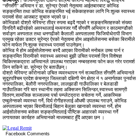
कञ्चनपुर
। कञ्चनपुरको दक्षिणी क्षेत्रमा कोरोना महामारी विरुद्ध सक्रिय
“सँगसँगै” अभियान र डा. सुरेन्द्र ऐरको नेतृत्वमा आईतबारबाट कोभिड
सङ्क्रमित तथा कोभिड सङक्रमित भई सकेकाहरुका लागि निःशुल्क स्वास्थ्य
परामर्श सेवा आजबाट सुचारु भएको छ।
कोभिडको दोश्रो भेरियन्ट तीव्र रुपमा बढ्दै गएको र सङ्क्रमितहरुको संख्या
दिनदिनै बढीरहेको अवस्थालाई मध्यनजर गर्दै सँगसँगै अभियान र काठमाण्डौको
सर्वाङ्ग अस्पताल तथा धनगढीको कैलाली अस्पतालमा फिजियोथेरापी विभाग
प्रमुख रहेका डक्टर सुरेन्द्र ऐरको नेतृत्वमा होम आइसोलेसनमा बसेका बिरामीले
फोन मार्फत नि:शुल्क स्वास्थ्य परामर्श पाउनेछन्।
कोभिड भै होम आईसोलेशनमा बस्दै आएका विरामीको मनोबल उच्च पार्न र
सङ्क्रमित विरामीको स्वास्थ्य अवस्था बुझी उचित परामर्श दिन विशेषज्ञ
चिकित्सकद्रारा अभियानले उपलब्ध गराएका नम्बरहरुमा फोन कल गरेर परामर्श
लिन सकिने डा. सुरेन्द्र ऐर बताउँछन्।
दोश्रो भेरियन्ट कोरोनाको उचित व्यवस्थापन गर्न सञ्चालित सँगसँगै अभियानले
सुदूरपश्चिम प्रदेश कंचनपुर जिल्लाको दक्षिणी भेग क्षेत्र नं १ अन्तर्गतका पुनर्वास
नगरपालिका, बेलौरी नगरपालिका, लालझाडी गाउँपालिका र बेलडाडी
गाउँपालिका गरि चार स्थानीय तहमा अक्सिजन सिलिन्डर,स्वास्थ्य सामग्री
वितरण,सामजिक सञ्जालमा पर्चा पम्प्लेटद्रारा सचेतना गर्ने,
आकस्मिक
एम्बुलेन्सको व्यवस्था गर्ने, दिर्घ रोगीहरुलाई औधषी उपलब्ध गराउने, कोभिड
अस्पतालमा भएका बिरामीलाई बिहान बेलुका खानाको व्यवस्था गर्ने, होम
आईसोलेसनमा बसेका सङ्क्रमितलाई पौष्टिक आहारको व्यवस्था गर्ने
लगायतका कार्यहरु अभियानको माध्यमबाट हुँदै आएका छन ।
Facebook Comments