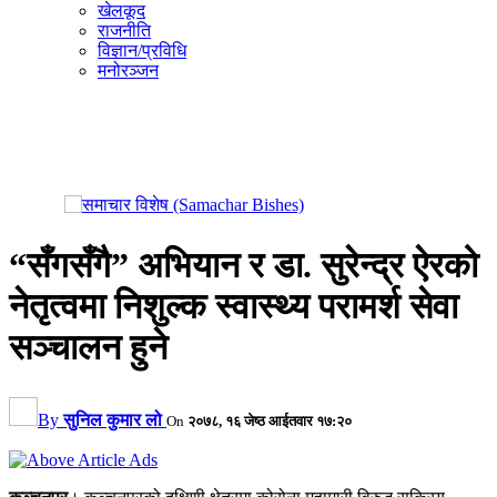
खेलकूद
राजनीति
विज्ञान/प्रविधि
मनोरञ्जन
“सँगसँगै” अभियान र डा. सुरेन्द्र ऐरको
नेतृत्वमा निशुल्क स्वास्थ्य परामर्श सेवा
सञ्चालन हुने
By
सुनिल कुमार लो
On
२०७८, १६ जेष्ठ आईतवार १७:२०