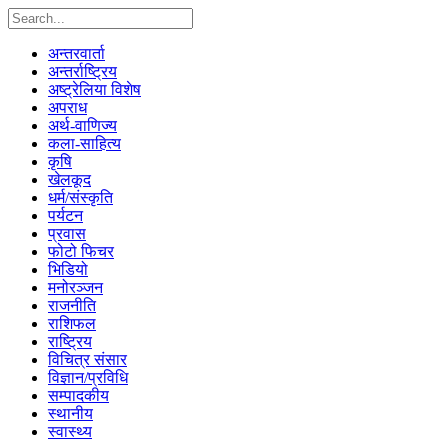
अन्तरवार्ता
अन्तर्राष्ट्रिय
अष्ट्रेलिया विशेष
अपराध
अर्थ-वाणिज्य
कला-साहित्य
कृषि
खेलकूद
धर्म/संस्कृति
पर्यटन
प्रवास
फोटो फिचर
भिडियो
मनोरञ्जन
राजनीति
राशिफल
राष्ट्रिय
विचित्र संसार
विज्ञान/प्रविधि
सम्पादकीय
स्थानीय
स्वास्थ्य