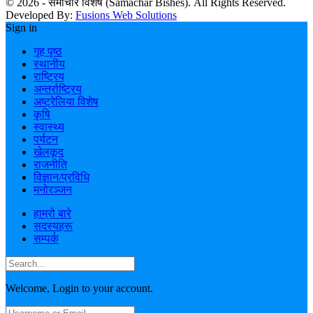
© 2026 - समाचार विशेष (Samachar Bishes). All Rights Reserved.
Developed By:
Fusions Web Solutions
Sign in
गृह पृष्ठ
स्थानीय
राष्ट्रिय
अन्तर्राष्ट्रिय
अष्ट्रेलिया विशेष
कृषि
स्वास्थ्य
पर्यटन
खेलकूद
राजनीति
विज्ञान/प्रविधि
मनोरञ्जन
हाम्रो बारे
सदस्यहरू
सम्पर्क
Welcome, Login to your account.