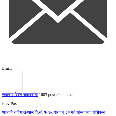
Email
समाचार विशेष संवाददाता
1603 posts
0 comments
Prev Post
आजको राशिफल/आज वि.सं. २०७८ श्रावण ३२ गते सोमवारकाे राशिफल