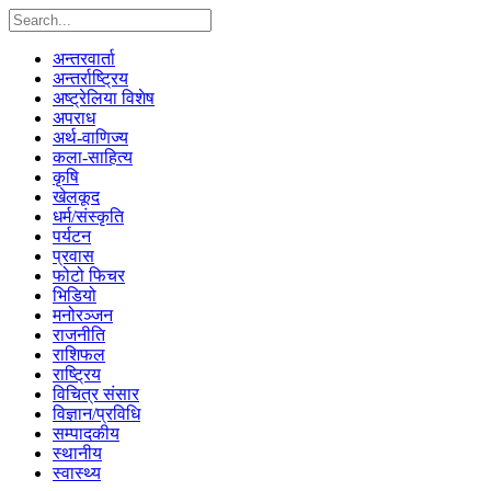
अन्तरवार्ता
अन्तर्राष्ट्रिय
अष्ट्रेलिया विशेष
अपराध
अर्थ-वाणिज्य
कला-साहित्य
कृषि
खेलकूद
धर्म/संस्कृति
पर्यटन
प्रवास
फोटो फिचर
भिडियो
मनोरञ्जन
राजनीति
राशिफल
राष्ट्रिय
विचित्र संसार
विज्ञान/प्रविधि
सम्पादकीय
स्थानीय
स्वास्थ्य