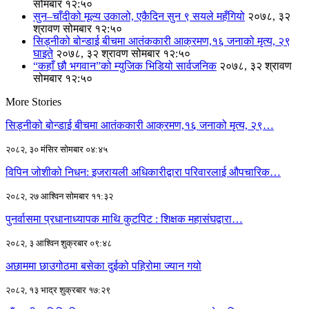
सोमबार १२:५०
सुन–चाँदीको मूल्य उकालो, एकैदिन सुन ९ सयले महँगियो
२०७८, ३२
श्रावण सोमबार १२:५०
सिड्नीको बोन्डाई बीचमा आतंककारी आक्रमण,१६ जनाको मृत्य, २९
घाइते
२०७८, ३२ श्रावण सोमबार १२:५०
“कहाँ छौ भगवान”को म्युजिक भिडियो सार्वजनिक
२०७८, ३२ श्रावण
सोमबार १२:५०
More Stories
सिड्नीको बोन्डाई बीचमा आतंककारी आक्रमण,१६ जनाको मृत्य, २९…
२०८२, ३० मंसिर सोमबार ०४:४५
विपिन जोशीको निधन: इजरायली अधिकारीद्वारा परिवारलाई औपचारिक…
२०८२, २७ आश्विन सोमबार ११:३२
पुनर्वासमा प्रधानाध्यापक माथि कुटपिट : शिक्षक महासंघद्वारा…
२०८२, ३ आश्विन शुक्रबार ०९:४८
अछाममा छाउगोठमा बसेका दुईको पहिरोमा ज्यान गयो
२०८२, १३ भाद्र शुक्रबार १७:२९