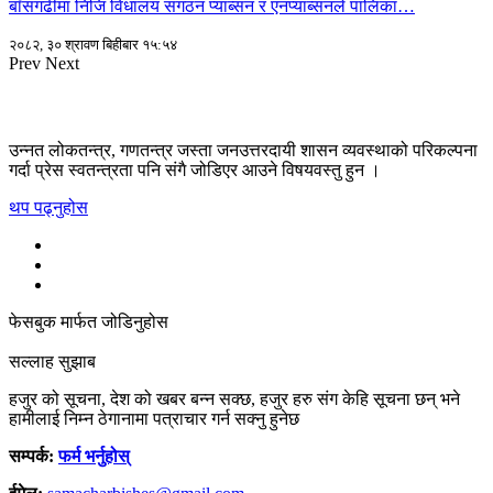
बाँसगढीमा निजि विधालय सगठन प्याब्सन र एनप्याब्सनले पालिका…
२०८२, ३० श्रावण बिहीबार १५:५४
Prev
Next
उन्नत लोकतन्त्र, गणतन्त्र जस्ता जनउत्तरदायी शासन व्यवस्थाको परिकल्पना
गर्दा प्रेस स्वतन्त्रता पनि संगै जोडिएर आउने विषयवस्तु हुन ।
थप पढ्नुहोस
फेसबुक मार्फत जोडिनुहोस
सल्लाह सुझाब
हजुर को सूचना, देश को खबर बन्न सक्छ, हजुर हरु संग केहि सूचना छन् भने
हामीलाई निम्न ठेगानामा पत्राचार गर्न सक्नु हुनेछ
सम्पर्क:
फर्म भर्नुहोस्