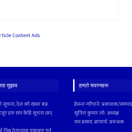
लाह सुझाब
हाम्रो सदस्यहरू
ो सूचना, देश को खबर बन्न
हेमन्त न्यौपाने: प्रकाशक/सम्प
हजुर हरु संग केहि सूचना छन्
सुनिल कुमार लो: अध्यक्ष
यम प्रसाद आचार्य: प्रवन्धक
 निम्न ठेगानामा पत्राचार गर्न