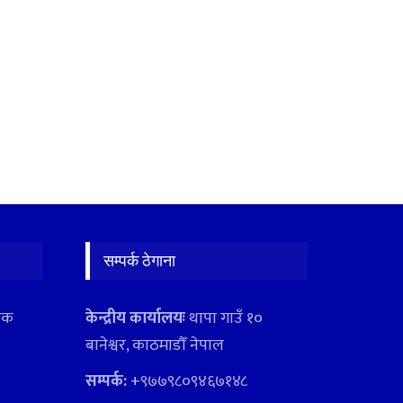
सम्पर्क ठेगाना
ादक
केन्द्रीय कार्यालयः
थापा गाउँ १०
बानेश्वर, काठमाडौँ नेपाल
सम्पर्क:
+९७७९८०९४६७१४८