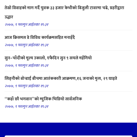
तेस्रो विवाहको माग गर्दै युवक ३३ हजार केभीको बिजुली टावरमा चढे, प्रहरीद्वारा
उद्धार
२०७७, ९ फाल्गुन आईतवार १९:३१
आज क्रिसमस डे विविध कार्यक्रमसहित मनाइँदै
२०७७, ९ फाल्गुन आईतवार १९:३१
सुन–चाँदीको मूल्य उकालो, एकैदिन सुन ९ सयले महँगियो
२०७७, ९ फाल्गुन आईतवार १९:३१
सिड्नीको बोन्डाई बीचमा आतंककारी आक्रमण,१६ जनाको मृत्य, २९ घाइते
२०७७, ९ फाल्गुन आईतवार १९:३१
“कहाँ छौ भगवान”को म्युजिक भिडियो सार्वजनिक
२०७७, ९ फाल्गुन आईतवार १९:३१