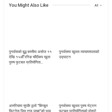
You Might Also Like
All
पुनर्वासको बुद्ध बस्तीमा असोज ११
पुनर्वासमा खुल्ला व्यायामशालाको
देखि १५औँ रनिङ चाँदीकप खुला
उद्घाटन
पुरुष फुटबल प्रतियोगिता…
अत्तरियामा सुपकै ठूलो “बिगबुल
पुनर्वासमा खुल्ला पुरुष भेट्रान
फिटनेस जिम एण्ड जुम्बा”को भव्य
फुटबल प्रतियोगिताको दोस्रो