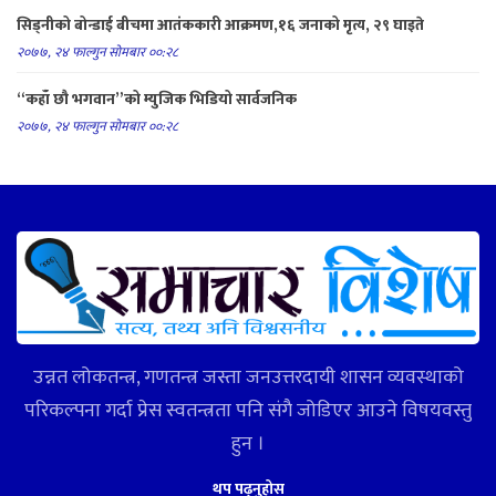
सिड्नीको बोन्डाई बीचमा आतंककारी आक्रमण,१६ जनाको मृत्य, २९ घाइते
२०७७, २४ फाल्गुन सोमबार ००:२८
“कहाँ छौ भगवान”को म्युजिक भिडियो सार्वजनिक
२०७७, २४ फाल्गुन सोमबार ००:२८
उन्नत लोकतन्त्र, गणतन्त्र जस्ता जनउत्तरदायी शासन व्यवस्थाको
परिकल्पना गर्दा प्रेस स्वतन्त्रता पनि संगै जोडिएर आउने विषयवस्तु
हुन ।
थप पढ्नुहोस