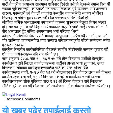
पार्टी केन्द्रीय कार्यालय सानेपामा शनिबार दिउँसो बसेको बैठकले नेपाल विद्यार्थी
संघका पूर्वमहामन्त्री, काठमाडौं महानगरपालिकाका पूर्व उपमेयर, संविधानसभा
सदस्य, पूर्वमन्त्री एवं नेपाली कांग्रेस केन्द्रीय कार्यसमिति सदस्य जोशीको
निधनप्रति गहिरो दुःख व्यक्त गर्दै शोक प्रस्ताव पारित गरेको हो।
जोशीको नर्भिक अस्पतालमा उपचारको क्रममा शुक्रबार बेलुका निधन भएको
हो। गत फागुन १४ गते बिहान मस्तिष्कघात भएपछि जोशीलाई उपचारको लागि
वीर अस्पताल हुँदै नर्भिक अस्पतालमा भर्ना गरिएको थियो ।
कांग्रेसले जोशीको निधनप्रति भावपूर्ण श्रद्धाञ्जली अर्पण गर्दै उनको आत्माको
चीर शान्तिको कामनासहित शोक सन्तप्त परिवारजनप्रति गहिरो समवेदना समेत
प्रकट गरेको छ।
कांग्रेस केन्द्रीय कार्यसमितिको बैठकले स्वर्गीय जोशीप्रति सम्मान प्रकट गर्दै
शोकका कार्यक्रमहरू पनि तय गरेको छ।
जस अनुसार २०७७ चैत १५, १६ र १७ गते तीन दिनसम्म पार्टीको केन्द्रीय
कार्यालय र सबै जिल्ला कार्यालयहरूमा पार्टीको झण्डा आधा झुकाउने, उक्त
दिनहरूमा शोकका कार्यक्रमहरूबाहेक पार्टीका अरू औपचारिक
कार्यक्रमहरू नगर्ने, २०७७ चैत १७ गते मंगलबारका दिन केन्द्र तथा सबै जिल्ला
कार्यालयहरू बन्द गर्ने, १३ औं दिन सम्म केन्द्रीय कार्यालय र सबै जिल्ला
कार्यालयहरूमा शोक पुस्तिका राख्ने र १३ औं दिनमा केन्द्र र सबै जिल्लामा
भौतिक दूरी कायम गर्दै शोक सभाको आयोजना गर्ने कार्यक्रम निर्धारण गरेको छ।
Facebook Comments
यो खबर पढेर तपाईलाई कस्तो