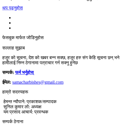
थप पढ्नुहोस
फेसबुक मार्फत जोडिनुहोस
सल्लाह सुझाब
हजुर को सूचना, देश को खबर बन्न सक्छ, हजुर हरु संग केहि सूचना छन् भने
हामीलाई निम्न ठेगानामा पत्राचार गर्न सक्नु हुनेछ
सम्पर्क:
फर्म भर्नुहोस्
ईमेल:
samacharbishes@gmail.com
हाम्रो सदस्यहरू
हेमन्त न्यौपाने: प्रकाशक/सम्पादक
सुनिल कुमार लो: अध्यक्ष
यम प्रसाद आचार्य: प्रवन्धक
सम्पर्क ठेगाना