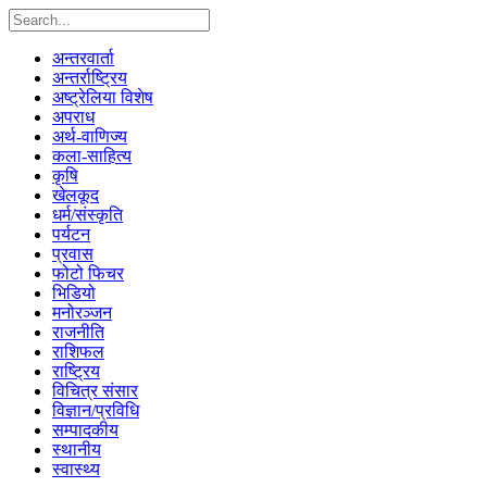
अन्तरवार्ता
अन्तर्राष्ट्रिय
अष्ट्रेलिया विशेष
अपराध
अर्थ-वाणिज्य
कला-साहित्य
कृषि
खेलकूद
धर्म/संस्कृति
पर्यटन
प्रवास
फोटो फिचर
भिडियो
मनोरञ्जन
राजनीति
राशिफल
राष्ट्रिय
विचित्र संसार
विज्ञान/प्रविधि
सम्पादकीय
स्थानीय
स्वास्थ्य