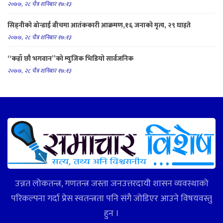
२०७७, २८ चैत्र शनिबार १७:१३
सिड्नीको बोन्डाई बीचमा आतंककारी आक्रमण,१६ जनाको मृत्य, २९ घाइते
२०७७, २८ चैत्र शनिबार १७:१३
“कहाँ छौ भगवान”को म्युजिक भिडियो सार्वजनिक
२०७७, २८ चैत्र शनिबार १७:१३
उन्नत लोकतन्त्र, गणतन्त्र जस्ता जनउत्तरदायी शासन व्यवस्थाको
परिकल्पना गर्दा प्रेस स्वतन्त्रता पनि संगै जोडिएर आउने विषयवस्तु
हुन ।