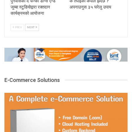
पुनर्वासको द फन्की डान्स एन्ड
के तपाईको कपाल झर्दैछ ?
जुम्बा स्टुडियोद्वारा रक्तदान
अपनाउनुस ३५ घरेलु उपाय
कार्यक्रमको आयोजना
PREV
NEXT
E-Commerce Solutions