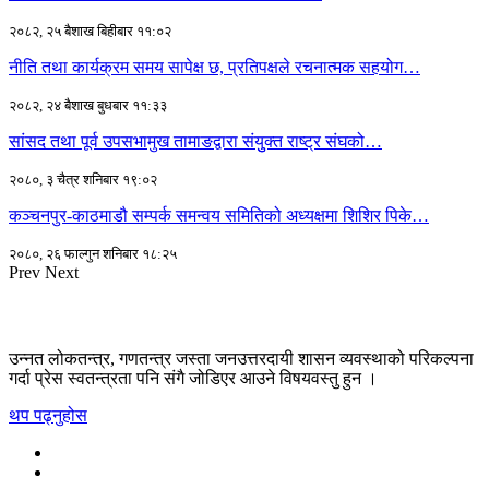
२०८२, २५ बैशाख बिहीबार ११:०२
नीति तथा कार्यक्रम समय सापेक्ष छ, प्रतिपक्षले रचनात्मक सहयोग…
२०८२, २४ बैशाख बुधबार ११:३३
सांसद तथा पूर्व उपसभामुख तामाङद्वारा संयुुक्त राष्ट्र संघको…
२०८०, ३ चैत्र शनिबार १९:०२
कञ्चनपुर-काठमाडौ सम्पर्क समन्वय समितिको अध्यक्षमा शिशिर पिके…
२०८०, २६ फाल्गुन शनिबार १८:२५
Prev
Next
उन्नत लोकतन्त्र, गणतन्त्र जस्ता जनउत्तरदायी शासन व्यवस्थाको परिकल्पना
गर्दा प्रेस स्वतन्त्रता पनि संगै जोडिएर आउने विषयवस्तु हुन ।
थप पढ्नुहोस