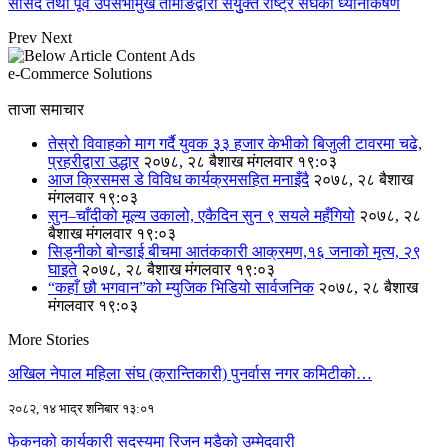
सांसद तथा पूर्व उपसभामुख तामाङद्वारा संयुुक्त राष्ट्र संघको ध्यानाकर्षण
Prev
Next
e-Commerce Solutions
ताजा समाचार
तेस्रो विवाहको माग गर्दै युवक ३३ हजार केभीको बिजुली टावरमा चढे,
प्रहरीद्वारा उद्धार
२०७८, २८ बैशाख मंगलवार १९:०३
आज क्रिसमस डे विविध कार्यक्रमसहित मनाइँदै
२०७८, २८ बैशाख
मंगलवार १९:०३
सुन–चाँदीको मूल्य उकालो, एकैदिन सुन ९ सयले महँगियो
२०७८, २८
बैशाख मंगलवार १९:०३
सिड्नीको बोन्डाई बीचमा आतंककारी आक्रमण,१६ जनाको मृत्य, २९
घाइते
२०७८, २८ बैशाख मंगलवार १९:०३
“कहाँ छौ भगवान”को म्युजिक भिडियो सार्वजनिक
२०७८, २८ बैशाख
मंगलवार १९:०३
More Stories
अखिल नेपाल महिला संघ (क्रान्तिकारी) पुनर्वास नगर कमिटीको…
२०८२, १४ भाद्र शनिबार १३:०१
फेकनको कार्यकारी सदस्यमा रिजन मडैको उम्मेदवारी