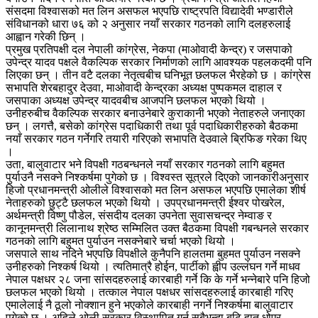
संसदमा विश्वासको मत लिन असफल भएपछि राष्ट्रपति विद्यादेवी भण्डारीले
संविधानको धारा ७६ को २ अनुसार नयाँ सरकार गठनको लागि दलहरुलाई
आह्वान गरेकी छिन् ।
प्रमुख प्रतिपक्षी दल नेपाली कांग्रेस, नेकपा (माओवादी केन्द्र) र जसपाको
उपेन्द्र यादव पक्षले वैकल्पिक सरकार निर्माणको लागि आवश्यक पहलकदमी पनि
लिएका छन् । तीन वटै दलका नेतृत्वबीच घनिभूत छलफल भैरहेको छ । कांग्रेस
सभापति शेरबहादुर देउवा, माओवादी केन्द्रका अध्यक्ष पुष्पकमल दाहाल र
जसपाका अध्यक्ष उपेन्द्र यादवबीच आजपनि छलफल भएको थियो ।
उनीहरुबीच वैकल्पिक सरकार बनाउनेबारे कुराकानी भएको नेताहरुले जनाएका
छन् । लगत्तै, बसेको कांग्रेस पदाधिकारी तथा पूर्व पदाधिकारीहरुको बैठकमा
नयाँ सरकार गठन गर्नेगरि तयारी गरिएको सभापति देउवाले ब्रिफिङ गरेका थिए
।
उता, बालुवाटार भने विपक्षी गठबन्धनले नयाँ सरकार गठनको लागि बहुमत
पुर्याउनै नसक्ने निश्कर्षमा पुगेको छ । विश्वस्त सूत्रले दिएको जानकारीअनुसार
हिजो प्रधानमन्त्री ओलीले विश्वासको मत लिन असफल भएपछि एमालेका शीर्ष
नेताहरुको छुट्टै छलफल भएको थियो । उपप्रधानमन्त्री ईश्वर पोखरेल,
अर्थमन्त्री विष्णु पौडेल, संसदीय दलका उपनेता सुवासचन्द्र नेम्वाङ र
कानूनमन्त्री लिलानाथ श्रेष्ठ सम्मिलित उक्त बैठकमा विपक्षी गबन्धनले सरकार
गठनको लागि बहुमत पुर्याउन नसक्नेबारे चर्चा भएको थियो ।
जसपाले साथ नदिने भएपछि विपक्षीले कुनैपनि हालतमा बुहमत पुर्याउन नसक्ने
उनीहरुको निश्कर्ष थियो । त्यतिमात्रै होईन, पार्टीको ह्वीप उल्लंघन गर्ने माधव
नेपाल पक्षधर २८ जना सांसदहरुलाई कारबाही गर्ने कि के गर्ने भन्नेबारे पनि हिजो
छलफल भएको थियो । तत्काल नेपाल पक्षधर सांसदहरुलाई कारबाही गरिए
एमालेलाई नै ठूलो नोक्शान हुने भएकोले कारबाही नगर्ने निश्कर्षमा बालुवाटार
पुगेको छ । अहिले ओली सरकार विस्थापित गर्न सबैभन्दा बढि हात धोएर