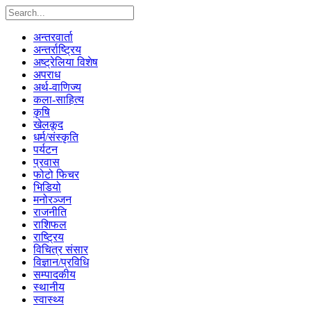
अन्तरवार्ता
अन्तर्राष्ट्रिय
अष्ट्रेलिया विशेष
अपराध
अर्थ-वाणिज्य
कला-साहित्य
कृषि
खेलकूद
धर्म/संस्कृति
पर्यटन
प्रवास
फोटो फिचर
भिडियो
मनोरञ्जन
राजनीति
राशिफल
राष्ट्रिय
विचित्र संसार
विज्ञान/प्रविधि
सम्पादकीय
स्थानीय
स्वास्थ्य