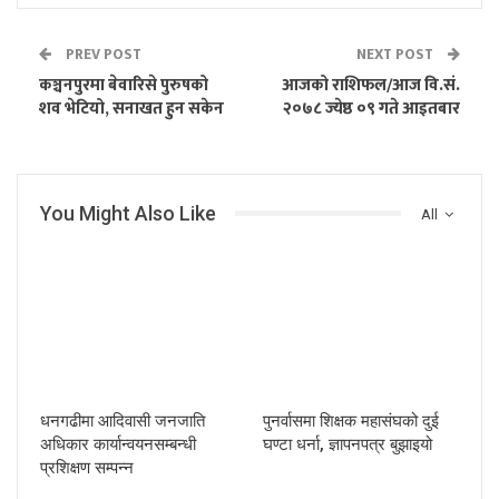
PREV POST
NEXT POST
कञ्चनपुरमा बेवारिसे पुरुषको
आजको राशिफल/आज वि.सं.
शव भेटियो, सनाखत हुन सकेन
२०७८ ज्येष्ठ ०९ गते आइतबार
You Might Also Like
All
धनगढीमा आदिवासी जनजाति
पुनर्वासमा शिक्षक महासंघको दुई
अधिकार कार्यान्वयनसम्बन्धी
घण्टा धर्ना, ज्ञापनपत्र बुझाइयो
प्रशिक्षण सम्पन्न