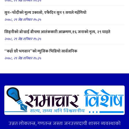
२०७८, २९ जेष्ठ शनिबार १५:३५
सुन–चाँदीको मूल्य उकालो, एकैदिन सुन ९ सयले महँगियो
२०७८, २९ जेष्ठ शनिबार १५:३५
सिड्नीको बोन्डाई बीचमा आतंककारी आक्रमण,१६ जनाको मृत्य, २९ घाइते
२०७८, २९ जेष्ठ शनिबार १५:३५
“कहाँ छौ भगवान”को म्युजिक भिडियो सार्वजनिक
२०७८, २९ जेष्ठ शनिबार १५:३५
उन्नत लोकतन्त्र, गणतन्त्र जस्ता जनउत्तरदायी शासन व्यवस्थाको