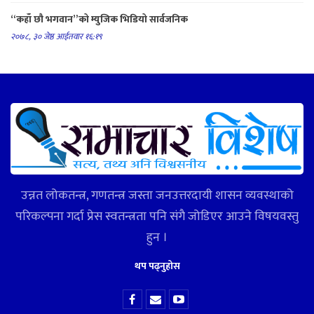
“कहाँ छौ भगवान”को म्युजिक भिडियो सार्वजनिक
२०७८, ३० जेष्ठ आईतवार १६:१९
उन्नत लोकतन्त्र, गणतन्त्र जस्ता जनउत्तरदायी शासन व्यवस्थाको
परिकल्पना गर्दा प्रेस स्वतन्त्रता पनि संगै जोडिएर आउने विषयवस्तु
हुन ।
थप पढ्नुहोस