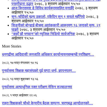
प्रहरीद्वारा उद्धार
२०७८, ३ श्रावण आईतवार १५:५०
आज क्रिसमस डे विविध कार्यक्रमसहित मनाइँदै
२०७८, ३ श्रावण
आईतवार १५:५०
सुन–चाँदीको मूल्य उकालो, एकैदिन सुन ९ सयले महँगियो
२०७८, ३
श्रावण आईतवार १५:५०
सिड्नीको बोन्डाई बीचमा आतंककारी आक्रमण,१६ जनाको मृत्य, २९
घाइते
२०७८, ३ श्रावण आईतवार १५:५०
“कहाँ छौ भगवान”को म्युजिक भिडियो सार्वजनिक
२०७८, ३ श्रावण
आईतवार १५:५०
More Stories
धनगढीमा आदिवासी जनजाति अधिकार कार्यान्वयनसम्बन्धी प्रशिक्षण…
२०८२, १७ भाद्र मंगलवार १४:१६
पुनर्वासमा शिक्षक महासंघको दुई घण्टा धर्ना, ज्ञापनपत्र…
२०८२, १३ भाद्र शुक्रबार १३:५६
पुनर्वासमा अत्याधुनिक रक्त परीक्षण मेसिन सञ्चालनमा
२०८२, १ भाद्र आईतवार २२:०६
राहत शिक्षकको चौथो केन्द्रीय बैठक सम्पन्न, चरणबद्ध आन्दोलनको…