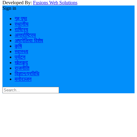
Developed By:
Fusions Web Solutions
Sign in
गृह पृष्ठ
स्थानीय
राष्ट्रिय
अन्तर्राष्ट्रिय
अष्ट्रेलिया विशेष
कृषि
स्वास्थ्य
पर्यटन
खेलकूद
राजनीति
विज्ञान/प्रविधि
मनोरञ्जन