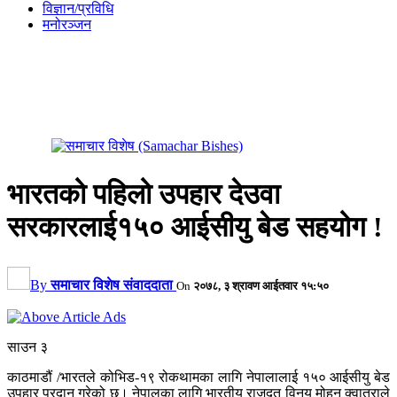
विज्ञान/प्रविधि
मनोरञ्जन
भारतको पहिलो उपहार देउवा
सरकारलाई१५० आईसीयु बेड सहयोग !
By
समाचार विशेष संवाददाता
On
२०७८, ३ श्रावण आईतवार १५:५०
साउन ३
काठमाडौं /भारतले कोभिड-१९ रोकथामका लागि नेपालालाई १५० आईसीयु बेड
उपहार प्रदान गरेको छ। नेपालका लागि भारतीय राजदूत विनय मोहन क्वात्राले