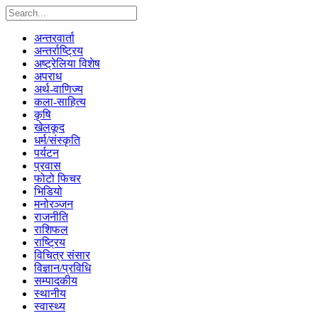
अन्तरवार्ता
अन्तर्राष्ट्रिय
अष्ट्रेलिया विशेष
अपराध
अर्थ-वाणिज्य
कला-साहित्य
कृषि
खेलकूद
धर्म/संस्कृति
पर्यटन
प्रवास
फोटो फिचर
भिडियो
मनोरञ्जन
राजनीति
राशिफल
राष्ट्रिय
विचित्र संसार
विज्ञान/प्रविधि
सम्पादकीय
स्थानीय
स्वास्थ्य