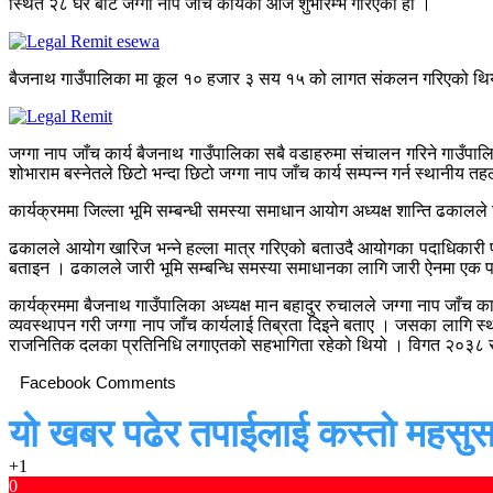
स्थित २८ घर बाट जग्गा नाप जाँच कार्यको आज शुभारम्भ गरिएको हो ।
बैजनाथ गाउँपालिका मा कूल १० हजार ३ सय १५ को लागत संकलन गरिएको थिय
जग्गा नाप जाँच कार्य बैजनाथ गाउँपालिका सबै वडाहरुमा संचालन गरिने गाउँपा
शोभाराम बस्नेतले छिटो भन्दा छिटो जग्गा नाप जाँच कार्य सम्पन्न गर्न स्थानीय त
कार्यक्रममा जिल्ला भूमि सम्बन्धी समस्या समाधान आयोग अध्यक्ष शान्ति ढकाल
ढकालले आयोग खारिज भन्ने हल्ला मात्र गरिएको बताउदै आयोगका पदाधिकारी परि
बताइन । ढकालले जारी भूमि सम्बन्धि समस्या समाधानका लागि जारी ऐनमा एक पल्ट
कार्यक्रममा बैजनाथ गाउँपालिका अध्यक्ष मान बहादुर रुचालले जग्गा नाप जाँच का
व्यवस्थापन गरी जग्गा नाप जाँच कार्यलाई तिब्रता दिइने बताए । जसका लागि 
राजनितिक दलका प्रतिनिधि लगाएतको सहभागिता रहेको थियो । विगत २०३८ सालदेख
Facebook Comments
यो खबर पढेर तपाईलाई कस्तो महसुस
+1
0