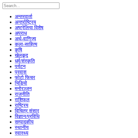
अन्तरवार्ता
अन्तर्राष्ट्रिय
अष्ट्रेलिया विशेष
अपराध
अर्थ-वाणिज्य
कला-साहित्य
कृषि
खेलकूद
धर्म/संस्कृति
पर्यटन
प्रवास
फोटो फिचर
भिडियो
मनोरञ्जन
राजनीति
राशिफल
राष्ट्रिय
विचित्र संसार
विज्ञान/प्रविधि
सम्पादकीय
स्थानीय
स्वास्थ्य