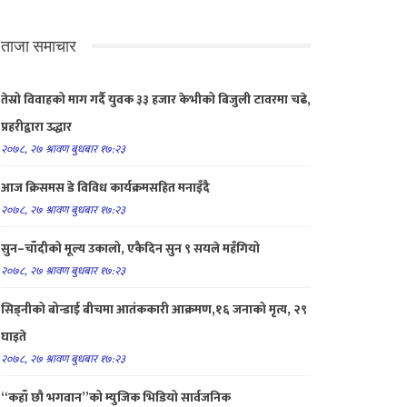
ताजा समाचार
तेस्रो विवाहको माग गर्दै युवक ३३ हजार केभीको बिजुली टावरमा चढे,
प्रहरीद्वारा उद्धार
२०७८, २७ श्रावण बुधबार १७:२३
आज क्रिसमस डे विविध कार्यक्रमसहित मनाइँदै
२०७८, २७ श्रावण बुधबार १७:२३
सुन–चाँदीको मूल्य उकालो, एकैदिन सुन ९ सयले महँगियो
२०७८, २७ श्रावण बुधबार १७:२३
सिड्नीको बोन्डाई बीचमा आतंककारी आक्रमण,१६ जनाको मृत्य, २९
घाइते
२०७८, २७ श्रावण बुधबार १७:२३
“कहाँ छौ भगवान”को म्युजिक भिडियो सार्वजनिक