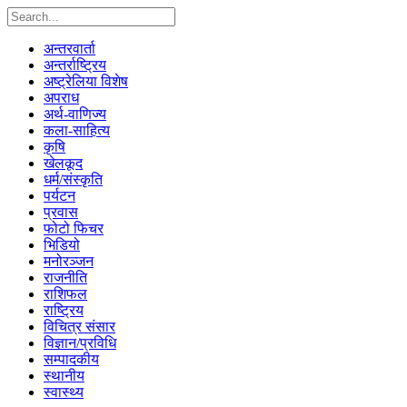
अन्तरवार्ता
अन्तर्राष्ट्रिय
अष्ट्रेलिया विशेष
अपराध
अर्थ-वाणिज्य
कला-साहित्य
कृषि
खेलकूद
धर्म/संस्कृति
पर्यटन
प्रवास
फोटो फिचर
भिडियो
मनोरञ्जन
राजनीति
राशिफल
राष्ट्रिय
विचित्र संसार
विज्ञान/प्रविधि
सम्पादकीय
स्थानीय
स्वास्थ्य