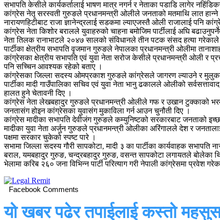
सभापति केसीले कार्यकर्तालाई भाषण मात्र नगर्न र नेताका पडाडि लागेर नहिंडि
कांग्रेस नेतृ सरस्वती गुरुङले प्रधानमन्त्री ओलीले जनताको मतमाथि लात हान
नारायणहिटीबाट राजा ज्ञानेन्द्रलाई सडकमा ल्याएजस्तै ओली राजालाई पनि कांग्र
कांग्रेस नेता किशोर बरालले युवाहरुको चाहना बमोजिम पार्टीलाई अघि बढाउनुपर्ने
नेता तिलक रानाभाटले २०४७ सालको संविधानले तीन पटक संसद हत्या गरेकाले
पार्टीका क्षेत्रीय सभापति वृजमान गुरुङले नेपालका प्रधानमन्त्री ओलीमा तानाशाह
कांग्रेसका क्षेत्रीय सभापति एवं युवा नेता सरोज केसीले प्रधानमन्त्री ओली र प
पनि सच्चिन आवश्यक रहेको बताए ।
कांग्रेसका जिल्ला सदस्य ओमप्रकाश गुरुङले कांग्रेसले जागरण ल्याउने र मुलुक
पार्टीका मादी गाउँपालिका सचिव एवं युवा नेता भानु ढकालले ओलीको सर्वसत्तावाद,
हालत हुने चेतावनी दिए ।
कांग्रेस नेता लेखबहादुर गुरुङले प्रधानमन्त्री ओलीले गफ र उखान टुक्काको
जनतासंग होइन कांग्रेसका युवासंग मुकाविला गर्न आउन चुनौती दिए ।
कांग्रेस मादीका सभापति देवीजंग गुरुङले कम्युनिष्टको सरकारबाट जनताको इच्छा 
मादीका युवा नेता अर्जुन गुरुङले प्रधानमन्त्री ओलीका अरिंगालले देश र जन
पक्षमा सरकार चुकेको स्पष्ट पारे ।
सभामा जिल्ला सदस्य गौरी सापकोटा, मादी ३ का पार्टीका कार्यवाहक सभापति नाराय
बराल, यमबहादुर गुरुङ, चन्द्रबहादुर गुरुङ, वसन्त सापकोटा लगायतले बोलेका 
भेलामा करिब २६० जना विभिन्न पार्टी परित्याग गरी नेपाली कांग्रेसमा प्रवेश गरे
Facebook Comments
यो खबर पढेर तपाईलाई कस्तो महसुस