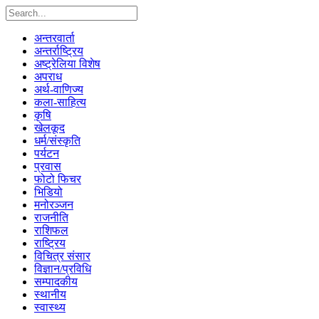
अन्तरवार्ता
अन्तर्राष्ट्रिय
अष्ट्रेलिया विशेष
अपराध
अर्थ-वाणिज्य
कला-साहित्य
कृषि
खेलकूद
धर्म/संस्कृति
पर्यटन
प्रवास
फोटो फिचर
भिडियो
मनोरञ्जन
राजनीति
राशिफल
राष्ट्रिय
विचित्र संसार
विज्ञान/प्रविधि
सम्पादकीय
स्थानीय
स्वास्थ्य