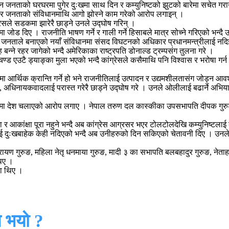
कन जनताको घरघरमा पुगेर दुःखमा साथ दिन र कम्युनिष्टको झुटको बारेमा सचेत गरा
्ने र जनताको संविधानमाथि आगो झोस्ने काम गरेको आरोप लगाइन् ।
ेसले सडकमा झारेरै छाड्ने उनले उद्घोष गरिन् ।
मा जोड दिए । राजनीति भाषण गर्ने र गाली गर्ने हिसाबले मात्र सोच्ने गरिएको भन्द
 जनताले बनाएको नयाँ संविधानमा संसद विघटनको अधिकार प्रधानमन्त्रीलाई नद
 बन्ने रहर जागेको भन्दै अमेरिकाका राष्ट्रपति डोनाल्ड ट्रम्पसंग तुलना गरे ।
्रचण्ड एउटै ड्याङ्का मुला भएको भन्दै कांग्रेसले कसैमाथि पनि विश्वास र भरोषा 
मा आर्थिक क्रान्ति गर्ने हो भने राजनीतिलाई उत्पादन र उद्यमशीलतासंग जोड्न आ
 अधिनायकवादलाई परास्त गरेरै छाड्ने उद्घोष गरे । उनले ओलीलाई बढार्ने अभियान म
 भरमा देश चलाएको आरोप लगाए । नेपाल तरुण दल कास्कीका उपसभापति दीपक गुरुङल
र आकांक्षा पूरा नहुने भन्दै अब कांग्रेस आग्रसर भएर टोलटोलदेखि कम्युनिष्टलाई
तालाई दुःखबाहेक केही नदिएको भन्दै अब उनीहरुको दिन सकिएको चेतावनी दिए । उ
ण गुरुङ, महिला नेतृ धनमाया गुरुङ, मादी ३ का सभापति बलबहादुर गुरुङ, नेताहरु भ
थिए ।
का थिए ।
 भयो ?