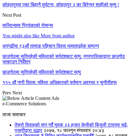
काेहलपुरमा एका बिहानै दुर्घटना, कोहलपुर ३ का बिरेन्द्र शाहीको मृत्यु !
Next Post
माल्दिभ्समा प्रियंकाको रोमान्स
You might also like
More from author
धनगढीमा ९३औं तामाङ पहिचान दिवस भव्यतापूर्वक सम्पन्न
छाउगोठमा सुतिरहेकी महिलाको सर्पदंशबाट मृत्यु, नगरपालिकाद्वारा छाउगोठ
भत्काउन निर्देशन
छाउगोठमा सुतिरहेकी महिलाको सर्पदंशबाट मृत्यु
११५ औं नारी दिवस: महिला अधिकारको वर्तमान अवस्था र चुनौतीहरू
Prev
Next
e-Commerce Solutions
ताजा समाचार
तेस्रो विवाहको माग गर्दै युवक ३३ हजार केभीको बिजुली टावरमा चढे,
प्रहरीद्वारा उद्धार
२०७७, १८ फाल्गुन मंगलवार २०:४३
आज क्रिसमस डे विविध कार्यक्रमसहित मनाइँदै
२०७७, १८ फाल्गुन