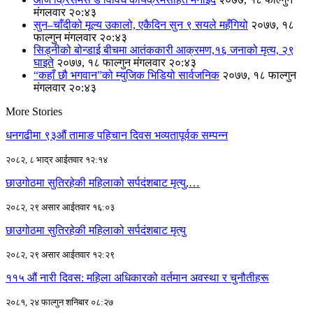
मंगलवार २०:४३
सुन–चाँदीको मूल्य उकालो, एकैदिन सुन ९ सयले महँगियो
२०७७, १८
फाल्गुन मंगलवार २०:४३
सिड्नीको बोन्डाई बीचमा आतंककारी आक्रमण,१६ जनाको मृत्य, २९
घाइते
२०७७, १८ फाल्गुन मंगलवार २०:४३
“कहाँ छौ भगवान”को म्युजिक भिडियो सार्वजनिक
२०७७, १८ फाल्गुन
मंगलवार २०:४३
More Stories
धनगढीमा ९३औं तामाङ पहिचान दिवस भव्यतापूर्वक सम्पन्न
२०८२, ८ भाद्र आईतवार १२:१४
छाउगोठमा सुतिरहेकी महिलाको सर्पदंशबाट मृत्यु,…
२०८२, २९ असार आईतवार १६:०३
छाउगोठमा सुतिरहेकी महिलाको सर्पदंशबाट मृत्यु
२०८२, २९ असार आईतवार १२:२९
११५ औं नारी दिवस: महिला अधिकारको वर्तमान अवस्था र चुनौतीहरू
२०८१, २४ फाल्गुन शनिबार ०८:२७