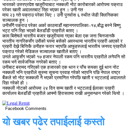
भारतको उत्तरप्रदेश खजुरीयाबाट नक्कली नोट कारोबारको आरोपमा पक्राउ
परेका खाती अदालतबाट रिहा भएका हुन । उनी गत
माघ २३ गते पक्राउ परेका थिए । उनी पुनर्वास ६ स्थीत जेडी क्लिनिकका
सञ्चालक हुन ।
उनीसँगै पक्राउ परेका अर्का काठमाडौं महानगरपालिका–१४,बौद्ध बस्ने बिष्णु
भट्ट पनि रिहा भएको बेलडाँडी प्रहरीले बताए ।
काम बिशेषले भारतीय बजार खजुरीयामा गएका बेला एक जना चिनजानकै
भारतीय नागरिकसँग उसैको घरमा बसेको अवस्थामा भारतीय प्रहरी आएको र
प्रहरी देख्ने बित्तिकै उनीहरु फरार भएपछि आफुहरुलाई भारतीय जनपद प्रहरीले
पक्राउ गरेको मेडिकल सञ्चालक खातीले बताए ।
उनले आफुसँग भएको १७ हजार नेपाली रकम पनि भारतीय प्रहरीले लगेपनि सो
रकम भने सार्वजनिक नगरेको बताए ।
उनीबाट बरामद गरिएको एक हजारको एक थान र पाँच सयका दुई थान नोट
नक्कली भनि प्रहरीले सुरुमा सुचना प्रवाह गरेको भएपनि पछि नेपाल राष्ट्र
बैंकले सो नोट सक्कली नै भएको प्रमाणित गरेपछि खाती र भट्टलाई अदालतले
रिहा गरेको हो ।
नक्कली नोटको आरोपमा २४ दिन सम्म खाती र भट्टलाई ईलाका प्रहरी
कार्यालय बेलडाँडी प्रहरीले आफ्नो हिरासतमा राखी अनुसन्धान गरेको थियो ।
Facebook Comments
यो खबर पढेर तपाईलाई कस्तो