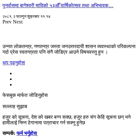
पुनर्वासमा बागेश्वरी माविको ५३औँ वार्षिकोत्सव तथा अभिभावक…
२०८१, २ फाल्गुन शुक्रबार ११:१४
Prev
Next
उन्नत लोकतन्त्र, गणतन्त्र जस्ता जनउत्तरदायी शासन व्यवस्थाको परिकल्पना
गर्दा प्रेस स्वतन्त्रता पनि संगै जोडिएर आउने विषयवस्तु हुन ।
थप पढ्नुहोस
फेसबुक मार्फत जोडिनुहोस
सल्लाह सुझाब
हजुर को सूचना, देश को खबर बन्न सक्छ, हजुर हरु संग केहि सूचना छन् भने
हामीलाई निम्न ठेगानामा पत्राचार गर्न सक्नु हुनेछ
सम्पर्क:
फर्म भर्नुहोस्