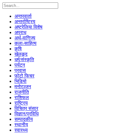
अन्तरवार्ता
अन्तर्राष्ट्रिय
अष्ट्रेलिया विशेष
अपराध
अर्थ-वाणिज्य
कला-साहित्य
कृषि
खेलकूद
धर्म/संस्कृति
पर्यटन
प्रवास
फोटो फिचर
भिडियो
मनोरञ्जन
राजनीति
राशिफल
राष्ट्रिय
विचित्र संसार
विज्ञान/प्रविधि
सम्पादकीय
स्थानीय
स्वास्थ्य