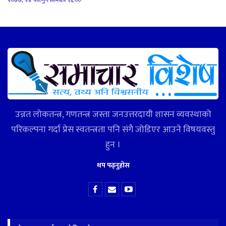
२०७७, २४ फाल्गुन सोमबार १६:००
उन्नत लोकतन्त्र, गणतन्त्र जस्ता जनउत्तरदायी शासन व्यवस्थाको
परिकल्पना गर्दा प्रेस स्वतन्त्रता पनि संगै जोडिएर आउने विषयवस्तु
हुन ।
थप पढ्नुहोस