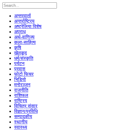
अन्तरवार्ता
अन्तर्राष्ट्रिय
अष्ट्रेलिया विशेष
अपराध
अर्थ-वाणिज्य
कला-साहित्य
कृषि
खेलकूद
धर्म/संस्कृति
पर्यटन
प्रवास
फोटो फिचर
भिडियो
मनोरञ्जन
राजनीति
राशिफल
राष्ट्रिय
विचित्र संसार
विज्ञान/प्रविधि
सम्पादकीय
स्थानीय
स्वास्थ्य