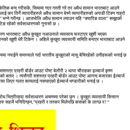
सांकेतिक बन्द गरीसके, सिमामा गएर गस्ती गरे तर अवैध सामान भारतबाट आउने
र तिर्ने व्यापारीहरुले अवैध सामान बेच्ने व्यापारीहरुको अगाडी टिक्न गाह्रो
ला” भन्ने गरीन्छ । आजभोलि अवैध सामान ल्याउन यहि “क्यारिङ वाला” समूहको
ेटिङ रहेको सर्वसाधारणको गुनासो छ ।
कारण भारतबाट अवैध कुखुरा नआउनाले व्यवसाय फस्टाएर खुशी भएका
सानको खुशी धेरै टिकेन । अहिले कुखुरा व्यवसायी समिति बनाएर भारतबाट आउने
समयमा नपाईने समस्याले गर्दा भारतीय कुखुराको मासु बेचिरहेको उनीहरूको भनाई छ
त्र प्रहरी बोर्डर आउट पोष्ट बेलौरी २ थापा चौराहका इञ्चार्ज कृष्ण
बताए । त्यसैगरी सशस्त्र प्रहरी बोर्डर आउट पोष्ट आनन्द बजारका ईञ्चार्ज
ंग पैसा लिएर गलत कामलाई नसघाएको ईञ्चार्ज भण्डारीको भनाई छ ।
अवरोध भित्रीरहदा सर्वसाधारण अचम्ममा परेका छ्न । कुखुरा व्यवसायी किसान
हरु सहजै भनिदिन्छ्न,”प्रहरी र तस्कर मिलेपछि कसको के लाग्छ र? “