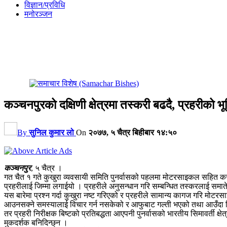
विज्ञान/प्रविधि
मनोरञ्जन
कञ्चनपुरको दक्षिणी क्षेत्रमा तस्करी बढदै, प्रहरीको भ
By
सुनिल कुमार लो
On
२०७७, ५ चैत्र बिहीबार १४:५०
कञ्चनपुर
, ५ चैत्र ।
गत चैत १ गते कुखुरा व्यवसायी समिति पुनर्वासको पहलमा मोटरसाइकल सहित कर
प्रहरीलाई जिम्मा लगाईयो । प्रहरीले अनुसन्धान गरि सम्बन्धित तस्करलाई समात
यस बारेमा प्रश्न गर्दा कुखुरा नष्ट गरिएको र प्रहरीले सामान्य कागज गरि मोटर
आउनसक्ने समस्यालाई विचार गर्न नसकेको र आफुबाट गल्ती भएको तथा आउँदा दिनमा 
तर प्रहरी निरीक्षक बिष्टको प्रतिबद्धता आएपनी पुनर्वासको भारतीय सिमावर्ती 
मुकदर्शक बनिदिन्छ्न ।