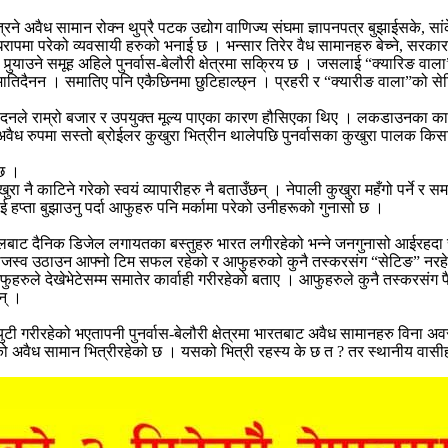
रने अवैध सामान रोक्न थुप्रै पटक उद्योग वाणिज्य संघमा ज्ञापनपत्र बुझाईसके, 
ा परेको व्यवसायी हरुको भनाई छ । भन्सार तिरेर वैध सामानहरु बेच्ने, सरकारलाई क
र्‍याउने समूह अहिले पुनर्वास-बेलौरी क्षेत्रमा सक्रिय छ । जसलाई “क्यारिङ वा
समातिदैनन । समातिए पनि एकैछिनमा छुटिहाल्छ्न । प्रहरी र “क्यारीङ वाला”को स
्पादनले राम्रो बजार र उपयुक्त मूल्य पाएका कारण हौसिएका थिए । लकडाउनका 
वैध रुपमा सस्तो ब्रोईलर कुखुरा भित्रीन थालेपछि पुनर्वासका कुखुरा पालक कि
 छ ।
 नै काटिने गरेको स्वयं व्यापारीहरु नै बताउँछन् । नेपाली कुखुरा महँगो पर्ने र 
लाई हप्ता बुझाउनु पर्दा आफुहरु पनि मर्कामा परेको उनीहरूको गुनासो छ ।
लबाट दैनिक डिजेल लगायतका बस्तुहरु भारत लगीरहेको भन्ने जनगुनासो आईरहदा सशस्
जस्व उठाउन आफ्नो टिम सफल रहेको र आफुहरुको कुनै तस्करसंग “सेटिङ” नरहेको 
फुहरुले देखेभेटेसम्म समातेर कार्वाही गरीरहेको बताए । आफुहरुले कुनै तस्करस
न् ।
ुटी गरीरहेको भएतापनी पुनर्वास-बेलौरी क्षेत्रमा भारतबाट अवैध सामानहरु विना 
ंको अवैध सामान भित्रीरहेको छ । यसको भित्री रहस्य के छ त ? तर स्थानीय वासी