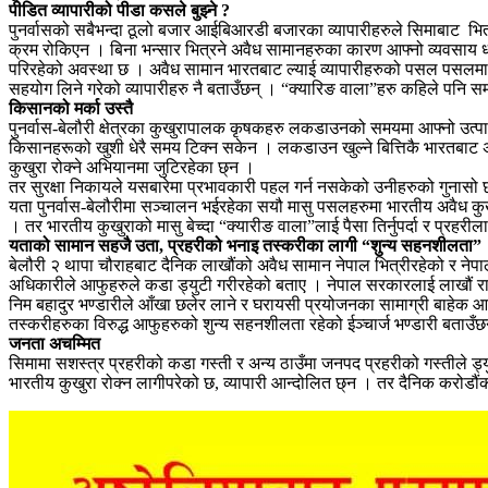
पीडित व्यापारीको पीडा कसले बुझ्ने ?
पुनर्वासको सबैभन्दा ठूलो बजार आईबिआरडी बजारका व्यापारीहरुले सिमाबाट भित्
क्रम रोकिएन । बिना भन्सार भित्रने अवैध सामानहरुका कारण आफ्नो व्यवसाय धरापम
परिरहेको अवस्था छ । अवैध सामान भारतबाट ल्याई व्यापारीहरुको पसल पसलमा पु
सहयोग लिने गरेको व्यापारीहरु नै बताउँछन् । “क्यारिङ वाला”हरु कहिले पनि 
किसानको मर्का उस्तै
पुनर्वास-बेलौरी क्षेत्रका कुखुरापालक कृषकहरु लकडाउनको समयमा आफ्नो उत
किसानहरूको खुशी धेरै समय टिक्न सकेन । लकडाउन खुल्ने बित्तिकै भारतबाट अ
कुखुरा रोक्ने अभियानमा जुटिरहेका छ्न ।
तर सुरक्षा निकायले यसबारेमा प्रभावकारी पहल गर्न नसकेको उनीहरुको गुनासो
यता पुनर्वास-बेलौरीमा सञ्चालन भईरहेका सयौ मासु पसलहरुमा भारतीय अवैध कुखुरा
। तर भारतीय कुखुराको मासु बेच्दा “क्यारीङ वाला”लाई पैसा तिर्नुपर्दा र प्रहरी
यताको सामान सहजै उता, प्रहरीको भनाइ तस्करीका लागी “शुन्य सहनशीलता”
बेलौरी २ थापा चौराहबाट दैनिक लाखौंको अवैध सामान नेपाल भित्रीरहेको र नेपा
अधिकारीले आफुहरुले कडा ड्युटी गरीरहेको बताए । नेपाल सरकारलाई लाखौं रा
निम बहादुर भण्डारीले आँखा छलेर लाने र घरायसी प्रयोजनका सामाग्री बाहेक आ
तस्करीहरुका विरुद्ध आफुहरुको शुन्य सहनशीलता रहेको ईञ्चार्ज भण्डारी बताउँछ
जनता अचम्मित
सिमामा सशस्त्र प्रहरीको कडा गस्ती र अन्य ठाउँमा जनपद प्रहरीको गस्तीले ड्य
भारतीय कुखुरा रोक्न लागीपरेको छ, व्यापारी आन्दोलित छ्न । तर दैनिक करोडौ