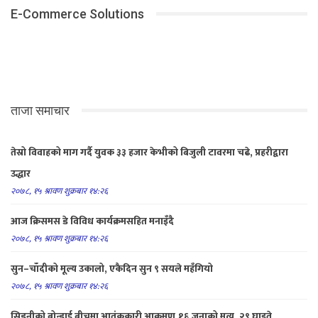
E-Commerce Solutions
ताजा समाचार
तेस्रो विवाहको माग गर्दै युवक ३३ हजार केभीको बिजुली टावरमा चढे, प्रहरीद्वारा
उद्धार
२०७८, १५ श्रावण शुक्रबार १४:२६
आज क्रिसमस डे विविध कार्यक्रमसहित मनाइँदै
२०७८, १५ श्रावण शुक्रबार १४:२६
सुन–चाँदीको मूल्य उकालो, एकैदिन सुन ९ सयले महँगियो
२०७८, १५ श्रावण शुक्रबार १४:२६
सिड्नीको बोन्डाई बीचमा आतंककारी आक्रमण,१६ जनाको मृत्य, २९ घाइते