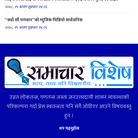
२०७८, १५ श्रावण शुक्रबार १४:२६
“कहाँ छौ भगवान”को म्युजिक भिडियो सार्वजनिक
२०७८, १५ श्रावण शुक्रबार १४:२६
उन्नत लोकतन्त्र, गणतन्त्र जस्ता जनउत्तरदायी शासन व्यवस्थाको
परिकल्पना गर्दा प्रेस स्वतन्त्रता पनि संगै जोडिएर आउने विषयवस्तु
हुन ।
थप पढ्नुहोस