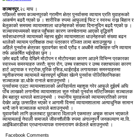
कञ्चनपुर
,२८ माघ ।
पछिल्लो समय कञ्चनपुरको ग्रामीण क्षेत्र पुनर्वासमा व्यायाम प्रति युवाहरूको
आकर्षण बढदै गएको छ । शारीरिक रुपमा आफुलाई फिट र स्वस्थ राख्न बिहान र
बेलुकाको समयमा व्यायामशाला धाउनेहरुको संख्या दिनानुदिन बढदै गएको छ ।
सञ्चारमाध्यमको सहज पहुँचका कारण जनचेतनामा आएको वृद्धिसंगै
सर्वसाधारणले व्यायामको महत्त्व बुझेर व्यायामशाला धाउनेहरुको संख्या बढन
थालेको व्यायाम प्रशिक्षक तथा पत्रकार रञ्जित लामा बताउनुहुन्छ ।
अहिले पुनर्वास क्षेत्रका युवावर्गका साथै प्रौढ र अधबैंसे व्यक्तिहरु पनि व्यायाम
तर्फ आकर्षित भईरहेका छ्न ।
उमेर बढदै जाँदा देखिने मोटोपन र मोटोपनका कारण आउने विभिन्न प्रकारका
स्वास्थ्य समस्याहरु जस्तै: सुगर रोग, उच्च रक्तचाप र उच्च रक्तचापका कारण
हार्ट अट्याक र स्ट्रोक,युरिक एसिड,थाईराईड लगायतका समस्याहरुमा
न्यूनीकरणमा व्यायामले महत्त्वपूर्ण भूमिका खेल्ने पुनर्वास पोलिक्लिनिकका
सञ्चालक डा.धोके रानाले बताउनुभयो ।
पुनर्वासमा एउटा व्यायामशालाको अपरिहार्यता महशुस गरेर आफुले दुईवर्ष अघि
पाँच लाखको लगानीमा व्यायामशाला सुरु गरेको पुनर्वास मल्टिजिमका सञ्चालक
हेम बहादुर थापाले बताउनुभयो । स्थानीय युवाहरूको व्यायामप्रतिको लगाव
देखेर आफू उत्साहित भएको र आगामी दिनमा व्यायामशालामा अत्याधुनिक सामान
थप्दै जाने सञ्चालक थापाले बताउनुभयो ।
युवावर्गको लागि कुलतबाट छुटकारा दिलाउने एकमात्र अचुक साधन भएकाले
व्यायामलाई नेपाली समाजले जीवनशैलीकै रुपमा अंगाल्नुपर्ने जनकल्याण मा.वि.
आईबिआरडीका प्रधानाध्यापक रामनारायण कंडेलले बताउनुभयो ।
Facebook Comments