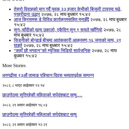
तेस्रो विवाहको माग गर्दै युवक ३३ हजार केभीको बिजुली टावरमा चढे,
प्रहरीद्वारा उद्धार
२०७७, २८ माघ बुधबार १५:४२
आज क्रिसमस डे विविध कार्यक्रमसहित मनाइँदै
२०७७, २८ माघ बुधबार
१५:४२
सुन–चाँदीको मूल्य उकालो, एकैदिन सुन ९ सयले महँगियो
२०७७, २८
माघ बुधबार १५:४२
सिड्नीको बोन्डाई बीचमा आतंककारी आक्रमण,१६ जनाको मृत्य, २९
घाइते
२०७७, २८ माघ बुधबार १५:४२
“कहाँ छौ भगवान”को म्युजिक भिडियो सार्वजनिक
२०७७, २८ माघ
बुधबार १५:४२
More Stories
धनगढीमा ९३औं तामाङ पहिचान दिवस भव्यतापूर्वक सम्पन्न
२०८२, ८ भाद्र आईतवार १२:१४
छाउगोठमा सुतिरहेकी महिलाको सर्पदंशबाट मृत्यु,…
२०८२, २९ असार आईतवार १६:०३
छाउगोठमा सुतिरहेकी महिलाको सर्पदंशबाट मृत्यु
२०८२, २९ असार आईतवार १२:२९