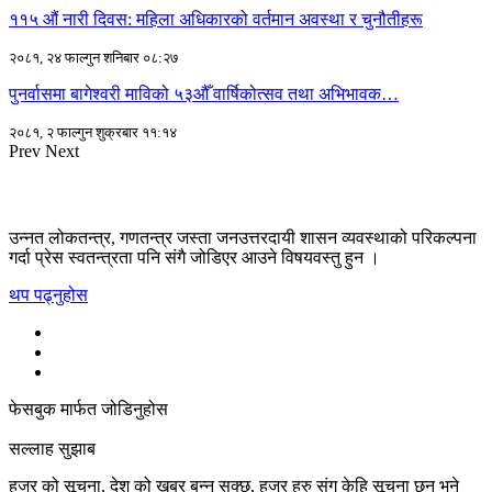
११५ औं नारी दिवस: महिला अधिकारको वर्तमान अवस्था र चुनौतीहरू
२०८१, २४ फाल्गुन शनिबार ०८:२७
पुनर्वासमा बागेश्वरी माविको ५३औँ वार्षिकोत्सव तथा अभिभावक…
२०८१, २ फाल्गुन शुक्रबार ११:१४
Prev
Next
उन्नत लोकतन्त्र, गणतन्त्र जस्ता जनउत्तरदायी शासन व्यवस्थाको परिकल्पना
गर्दा प्रेस स्वतन्त्रता पनि संगै जोडिएर आउने विषयवस्तु हुन ।
थप पढ्नुहोस
फेसबुक मार्फत जोडिनुहोस
सल्लाह सुझाब
हजुर को सूचना, देश को खबर बन्न सक्छ, हजुर हरु संग केहि सूचना छन् भने