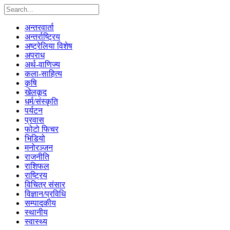
अन्तरवार्ता
अन्तर्राष्ट्रिय
अष्ट्रेलिया विशेष
अपराध
अर्थ-वाणिज्य
कला-साहित्य
कृषि
खेलकूद
धर्म/संस्कृति
पर्यटन
प्रवास
फोटो फिचर
भिडियो
मनोरञ्जन
राजनीति
राशिफल
राष्ट्रिय
विचित्र संसार
विज्ञान/प्रविधि
सम्पादकीय
स्थानीय
स्वास्थ्य